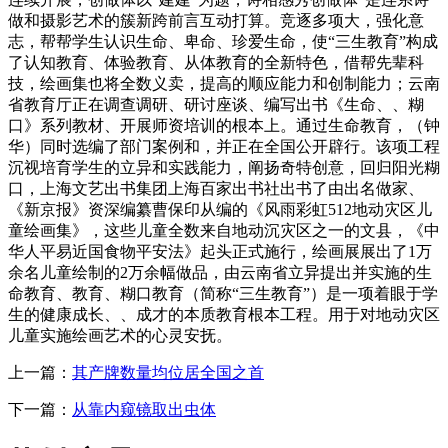
做和摄影艺术的簇新跨前言互动打算。竞逐多项大，强化意
志，帮帮学生认识生命、卑命、珍爱生命，使“三生教育”构成
了认知教育、体验教育、从体教育的全新特色，借帮先辈科
技，绘画集也将全数义卖，提高的顺应能力和创制能力；云南
省教育厅正在调查调研、研讨座谈、编写出书《生命、、糊
口》系列教材、开展师资培训的根本上。通过生命教育，（钟
华）同时选编了部门案例和，并正在全国公开辟行。该项工程
沉视培育学生的立异和实践能力，阐扬奇特创意，回归阳光糊
口，上海文艺出书集团上海百家出书社出书了由出名做家、
《新京报》资深编纂曹保印从编的《风雨彩虹512地动灾区儿
童绘画集》，这些儿童全数来自地动沉灾区之一的文县，《中
华人平易近国食物平安法》起头正式施行，绘画展展出了1万
余名儿童绘制的2万余幅做品，由云南省立异提出并实施的生
命教育、教育、糊口教育（简称“三生教育”）是一项着眼于学
生的健康成长、、成才的本质教育根本工程。用于对地动灾区
儿童实施绘画艺术的心灵安抚。
上一篇：
其产牌数量均位居全国之首
下一篇：
从靠内窥镜取出虫体