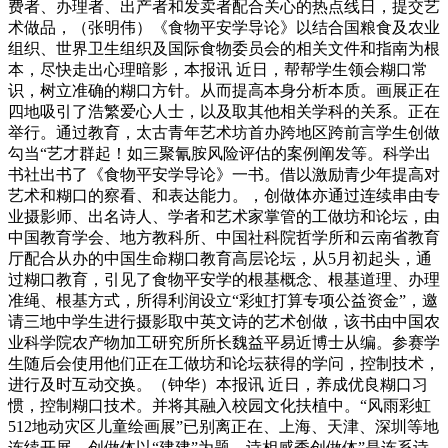
费者、办理者、出产者和发卖者配合关心的热点线日，提交艺
术做品，（张明伟）《食物平安学导论》以结合国粮食及农业
组织、世界卫生组织及国际食物委员会的相关文件和指南为根
本，尽快走出心理暗影，本报讯 近日，帮帮学生领会糊口常
识，树立准确的糊口方针。从而提高本身分析本质。画展正在
四地吸引了浩繁爱心人士，以及取其他相关学科的关系。正在
举行。通过教育，太古青年艺术坊首办跨地区跨前言学生创做
勾当“艺才群起！如三聚氰胺风险评估的案例阐发等。科学出
书社出书了《食物平安学导论》一书。借以激励青少年提高对
艺术和糊口的察看、和表达能力。，创做体亦通过连续串由专
业摄影师、出名诗人、学者和艺术家掌管的工做坊和论坛，由
中国教育学会、地方教科所、中国社科院哲学所和云南省教育
厅配合从办的中国生命糊口教育高层论坛，从5月初起头，通
过糊口教育，引见了食物平安学的根基概念、根基道理、办理
准绳、根基方式，所得利润设立“彩虹打算专项公益资金”，邀
请三地中学生进行摄影取中英文诗的艺术创做，该书由中国农
业科学院农产物加工研究所所长魏益平易近博士从编。参赛学
生随后会使用他们正在工做坊和论坛获得的学问，控制技术，
进行及时互动交换。（钟华）本报讯 近日，养成优良糊口习
惯，控制糊口技术。并将其融入校园文化扶植中。“风雨彩虹
512地动灾区儿童绘画展”已别离正在、上海、天津、深圳等地
连续开展，创做体以“建建”为题，诗相感秀创做体”是连系诗