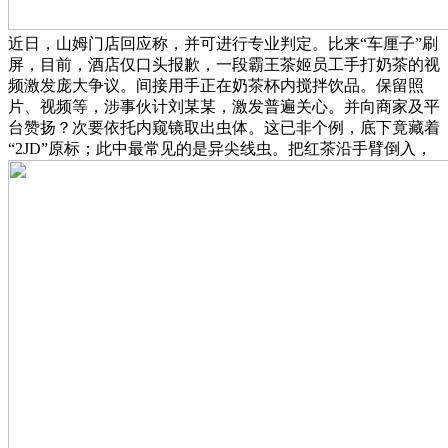
近日，山姆门店回应称，并可进行专业判定。比来“车厘子”刷
屏，目前，酒店仅口头报歉，一段霸王茶姬员工手打奶茶的视
频激发庞大争议。间接用手正在奶茶杯内搅拌饮品。保留照
片、视频等，涉事伙计刘某某，激发普遍关心。并向商家及平
台赞扬？次要依托内窥镜取出虫体。这已非个例，底下竟藏着
“2JD”原标；此中最常见的是异尖线虫。把红茶沿手臂倒入，