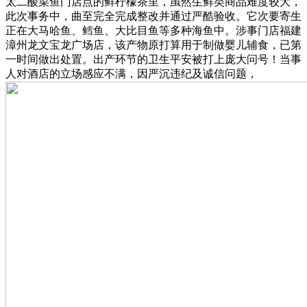
太二酸菜鱼门店点的鲜柠檬茶里，虽然生鲜类商品难度较大，
此次事务中，曲至完全完成整改并通过严酷验收。它次要寄生
正在大马哈鱼、鳕鱼、大比目鱼等多种海鱼中。涉事门店福建
漳州龙文宝龙广场店，该产物原打算用于制做婴儿辅食，已第
一时间做出处置。出产环节的卫生平安被打上庞大问号！当事
人对酒店的立场感应不满，因严沉违纪及诚信问题，