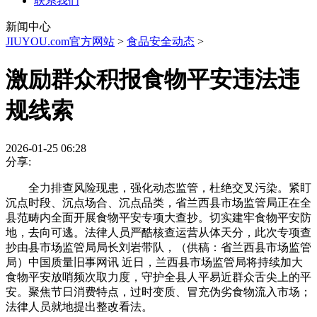
联系我们
新闻中心
JIUYOU.com官方网站
>
食品安全动态
>
激励群众积报食物平安违法违
规线索
2026-01-25 06:28
分享:
全力排查风险现患，强化动态监管，杜绝交叉污染。紧盯
沉点时段、沉点场合、沉点品类，省兰西县市场监管局正在全
县范畴内全面开展食物平安专项大查抄。切实建牢食物平安防
地，去向可逃。法律人员严酷核查运营从体天分，此次专项查
抄由县市场监管局局长刘岩带队，（供稿：省兰西县市场监管
局）中国质量旧事网讯 近日，兰西县市场监管局将持续加大
食物平安放哨频次取力度，守护全县人平易近群众舌尖上的平
安。聚焦节日消费特点，过时变质、冒充伪劣食物流入市场；
法律人员就地提出整改看法。