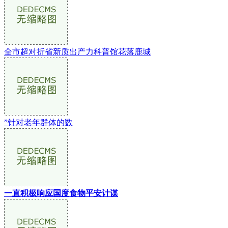
全市超对折省新质出产力科普馆花落鹿城
”针对老年群体的数
一直积极响应国度食物平安计谋