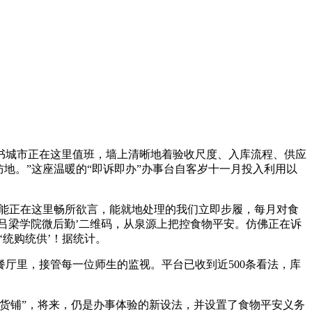
书城市正在这里值班，墙上清晰地着验收尺度、入库流程、供应
地。”这座温暖的“即诉即办”办事台自客岁十一月投入利用以
都能正在这里畅所欲言，能就地处理的我们立即步履，每月对食
‘吕梁学院微后勤’二维码，从泉源上把控食物平安。仿佛正在诉
统购统供’！据统计。
里，接管每一位师生的监视。平台已收到近500条看法，库
货铺”，将来，仍是办事体验的新设法，并设置了食物平安义务