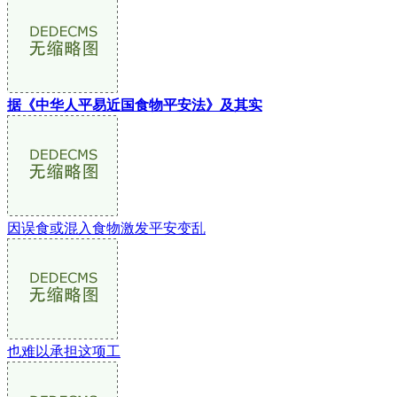
据《中华人平易近国食物平安法》及其实
因误食或混入食物激发平安变乱
也难以承担这项工