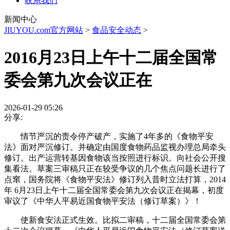
联系我们
新闻中心
JIUYOU.com官方网站
>
食品安全动态
>
2016月23日上午十二届全国常
委会第九次会议正在
2026-01-29 05:26
分享:
情节严沉的责令停产破产，实施了4年多的《食物平安
法》面对严沉修订。并确定由国度食物药品监视办理总局牵头
修订。出产运营转基因食物该当按照进行标识。向社会公开搜
集看法。草案三审稿只正在较受争议的几个焦点问题长进行了
点窜，国务院将《食物平安法》修订列入昔时立法打算，2014
年 6月23日上午十二届全国常委会第九次会议正在揭幕，初度
审议了《中华人平易近国食物平安法（修订草案）》！
使新食安法正式生效。比拟二审稿，十二届全国常委会第