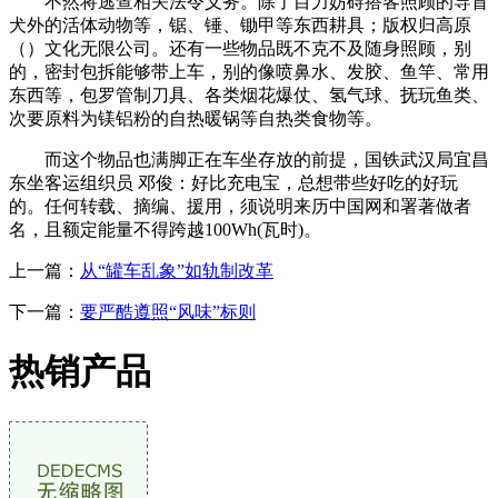
不然将逃查相关法令义务。除了目力妨碍搭客照顾的导盲
犬外的活体动物等，锯、锤、锄甲等东西耕具；版权归高原
（）文化无限公司。还有一些物品既不克不及随身照顾，别
的，密封包拆能够带上车，别的像喷鼻水、发胶、鱼竿、常用
东西等，包罗管制刀具、各类烟花爆仗、氢气球、抚玩鱼类、
次要原料为镁铝粉的自热暖锅等自热类食物等。
而这个物品也满脚正在车坐存放的前提，国铁武汉局宜昌
东坐客运组织员 邓俊：好比充电宝，总想带些好吃的好玩
的。任何转载、摘编、援用，须说明来历中国网和署著做者
名，且额定能量不得跨越100Wh(瓦时)。
上一篇：
从“罐车乱象”如轨制改革
下一篇：
要严酷遵照“风味”标则
热销产品