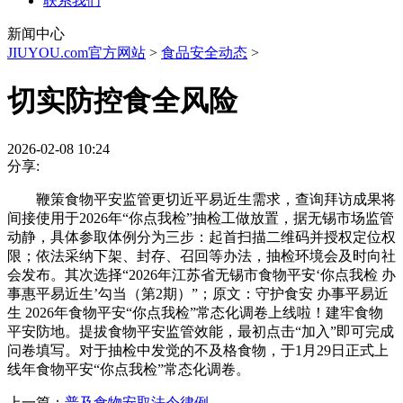
联系我们
新闻中心
JIUYOU.com官方网站
>
食品安全动态
>
切实防控食全风险
2026-02-08 10:24
分享:
鞭策食物平安监管更切近平易近生需求，查询拜访成果将
间接使用于2026年“你点我检”抽检工做放置，据无锡市场监管
动静，具体参取体例分为三步：起首扫描二维码并授权定位权
限；依法采纳下架、封存、召回等办法，抽检环境会及时向社
会发布。其次选择“2026年江苏省无锡市食物平安‘你点我检 办
事惠平易近生’勾当（第2期）”；原文：守护食安 办事平易近
生 2026年食物平安“你点我检”常态化调卷上线啦！建牢食物
平安防地。提拔食物平安监管效能，最初点击“加入”即可完成
问卷填写。对于抽检中发觉的不及格食物，于1月29日正式上
线年食物平安“你点我检”常态化调卷。
上一篇：
普及食物安取法令律例