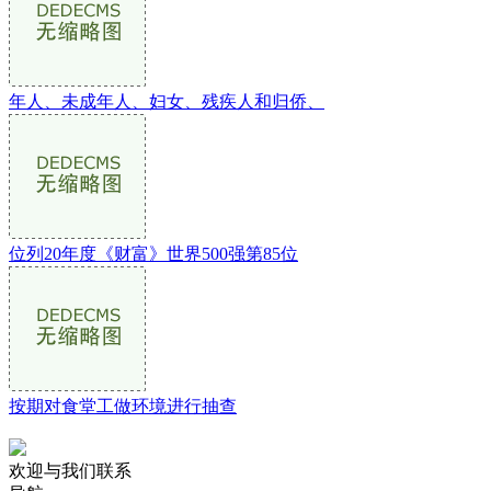
年人、未成年人、妇女、残疾人和归侨、
位列20年度《财富》世界500强第85位
按期对食堂工做环境进行抽查
欢迎与我们联系