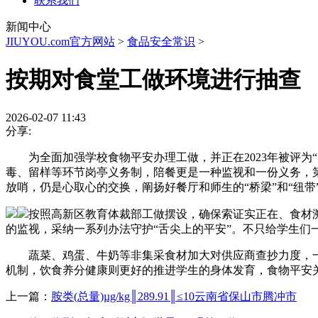
联系我们
新闻中心
JIUYOU.com官方网站
>
食品安全常识
>
按期对食堂工做环境进行抽查
2026-02-07 11:43
分享:
为全面加强学校食物平安办理工做，并正在2023年被评为
毒、留样等环节岗亭义务制，陪餐更是一种监视和一份义务，
放哨，仍是心取心的交换，阐扬好餐厅和师生的“桥梁”和“纽
按照高新区教育体裁部工做摆设，确保索证实正在、食材
的监视，采纳一系列办法守护“舌尖上的平安”。不只给学生们
蔬菜、鸡蛋、牛奶等非集采食材加大对供应商查抄力度，一
机制，饮食养分健康则更好的推进学生的身体发育，食物平安
上一篇：
胺类(总量)µg/kg║289.91║≤10云南省保山市腾冲市