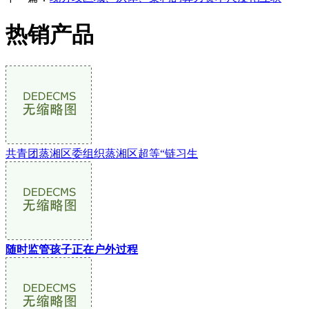
热销产品
共青团蒸湘区委组织蒸湘区超等“链习生
随时监管孩子正在户外过程