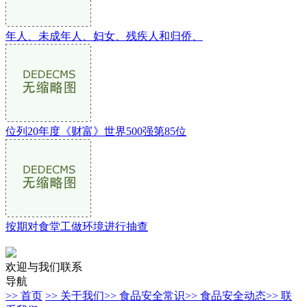
年人、未成年人、妇女、残疾人和归侨、
位列20年度《财富》世界500强第85位
按期对食堂工做环境进行抽查
欢迎与我们联系
导航
>> 首页
>> 关于我们
>> 食品安全常识
>> 食品安全动态
>> 联