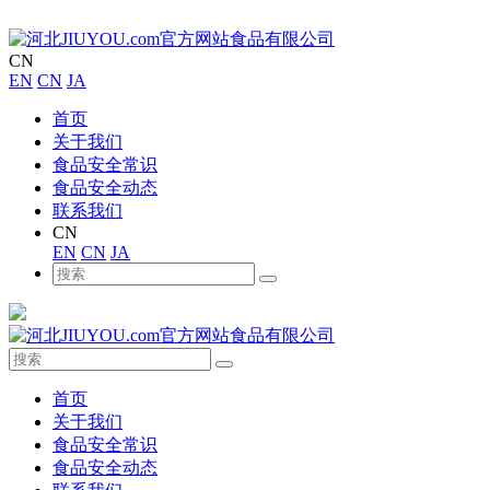
CN
EN
CN
JA
首页
关于我们
食品安全常识
食品安全动态
联系我们
CN
EN
CN
JA
首页
关于我们
食品安全常识
食品安全动态