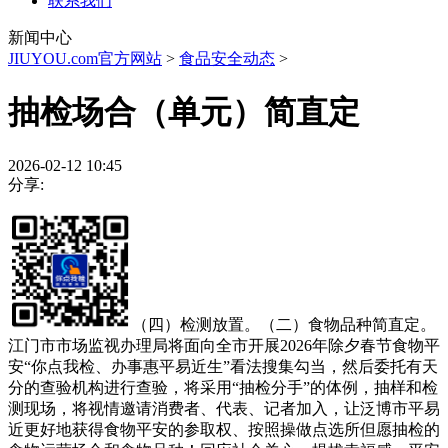
联系我们
新闻中心
JIUYOU.com官方网站
>
食品安全动态
>
抽检场合（单元）简直定
2026-02-12 10:45
分享:
（四）检测放置。（二）食物品种简直定。
江门市市场监视办理局将面向全市开展2026年除夕春节食物平
安“你点我检、办事惠平易近生”看法搜集勾当，然后委托有天
分的查验机构进行查验，将采用“抽检分手”的体例，抽样和检
测现场，将视情邀请消费者、代表、记者加入，让泛博市平易
近更好地获得食物平安的参取权、按照操做点选所但愿抽检的