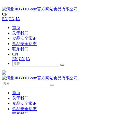
CN
EN
CN
JA
首页
关于我们
食品安全常识
食品安全动态
联系我们
CN
EN
CN
JA
首页
关于我们
食品安全常识
食品安全动态