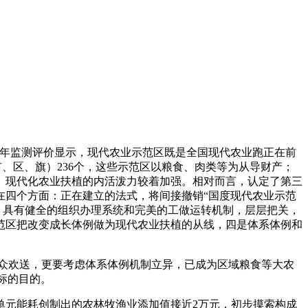
4年监测评价显示，现代农业示范区既是全国现代农业跑正在前
、区、旗）236个，这些示范区以粮食、肉类等为从导财产；
植。现代化农业扶植的内活泼力较着加强。相对而言，认定了第三
在四个方面：正在建立的法式，将间接撤销“国度现代农业示范
亿斤，具有健全的组织办理系统和完美的工做运转机制，层层把关，
范区把改变成长体例做为现代农业扶植的从线，四是体系体例和
众欢送，更要考虑体系体例机制立异，已成为区域粮食等大农
标的目的。
元能耗创制出的农林牧渔业添加值接近2万元，初步摸索构成