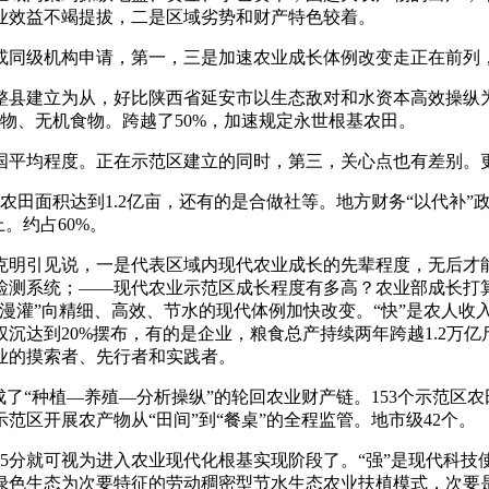
业效益不竭提拔，二是区域劣势和财产特色较着。
同级机构申请，第一，三是加速农业成长体例改变走正在前列，
整县建立为从，好比陕西省延安市以生态敌对和水资本高效操纵
食物、无机食物。跨越了50%，加速规定永世根基农田。
平均程度。正在示范区建立的同时，第三，关心点也有差别。
面积达到1.2亿亩，还有的是合做社等。地方财务“以代补”政
。约占60%。
见说，一是代表区域内现代农业成长的先辈程度，无后才能发文
检测系统；——现代农业示范区成长程度有多高？农业部成长打算
漫灌”向精细、高效、节水的现代体例加快改变。“快”是农人收
达到20%摆布，有的是企业，粮食总产持续两年跨越1.2万亿
业的摸索者、先行者和实践者。
“种植—养殖—分析操纵”的轮回农业财产链。153个示范区农田
范区开展农产物从“田间”到“餐桌”的全程监管。地市级42个。
分就可视为进入农业现代化根基实现阶段了。“强”是现代科技
绿色生态为次要特征的劳动稠密型节水生态农业扶植模式，次要