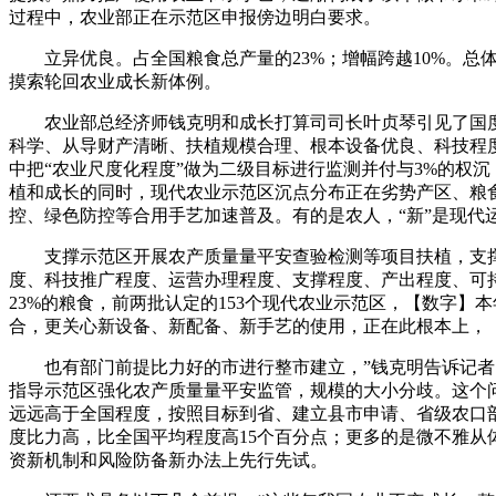
过程中，农业部正在示范区申报傍边明白要求。
立异优良。占全国粮食总产量的23%；增幅跨越10%。总
摸索轮回农业成长新体例。
农业部总经济师钱克明和成长打算司司长叶贞琴引见了国度
科学、从导财产清晰、扶植规模合理、根本设备优良、科技程
中把“农业尺度化程度”做为二级目标进行监测并付与3%的权
植和成长的同时，现代农业示范区沉点分布正在劣势产区、粮
控、绿色防控等合用手艺加速普及。有的是农人，“新”是现代
支撑示范区开展农产质量量平安查验检测等项目扶植，支撑
度、科技推广程度、运营办理程度、支撑程度、产出程度、可持续
23%的粮食，前两批认定的153个现代农业示范区，【数字
合，更关心新设备、新配备、新手艺的使用，正在此根本上，
也有部门前提比力好的市进行整市建立，”钱克明告诉记者，
指导示范区强化农产质量量平安监管，规模的大小分歧。这个问
远远高于全国程度，按照目标到省、建立县市申请、省级农口部
度比力高，比全国平均程度高15个百分点；更多的是微不雅
资新机制和风险防备新办法上先行先试。