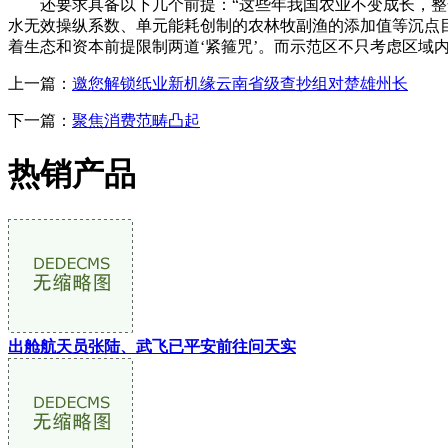
还要求具备以下几个前提：“这些年我国农业不变成长，整合
水无效操纵系数、单元能耗创制的农林牧副渔的添加值等沉点目
着生态和资本前提限制两道‘紧箍咒’。而示范区不只考虑区域
上一篇：
邀您解锁纸业新机缘云南省级查抄组对楚雄州长
下一篇：
聚焦消费范畴凸起
热销产品
出舱航天员张陆、武飞已平安前往问天实