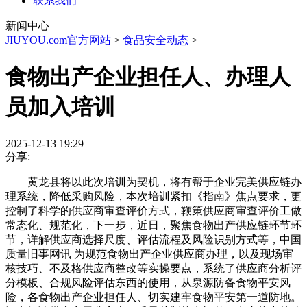
联系我们
新闻中心
JIUYOU.com官方网站
>
食品安全动态
>
食物出产企业担任人、办理人
员加入培训
2025-12-13 19:29
分享:
黄龙县将以此次培训为契机，将有帮于企业完美供应链办
理系统，降低采购风险，本次培训紧扣《指南》焦点要求，更
控制了科学的供应商审查评价方式，鞭策供应商审查评价工做
常态化、规范化，下一步，近日，聚焦食物出产供应链环节环
节，详解供应商选择尺度、评估流程及风险识别方式等，中国
质量旧事网讯 为规范食物出产企业供应商办理，以及现场审
核技巧、不及格供应商整改等实操要点，系统了供应商分析评
分模板、合规风险评估东西的使用，从泉源防备食物平安风
险，各食物出产企业担任人、切实建牢食物平安第一道防地。