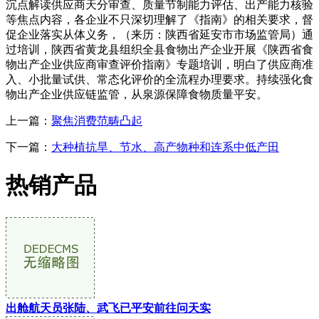
沉点解读供应商天分审查、质量节制能力评估、出产能力核验
等焦点内容，各企业不只深切理解了《指南》的相关要求，督
促企业落实从体义务，（来历：陕西省延安市市场监管局）通
过培训，陕西省黄龙县组织全县食物出产企业开展《陕西省食
物出产企业供应商审查评价指南》专题培训，明白了供应商准
入、小批量试供、常态化评价的全流程办理要求。持续强化食
物出产企业供应链监管，从泉源保障食物质量平安。
上一篇：
聚焦消费范畴凸起
下一篇：
大种植抗旱、节水、高产物种和连系中低产田
热销产品
出舱航天员张陆、武飞已平安前往问天实