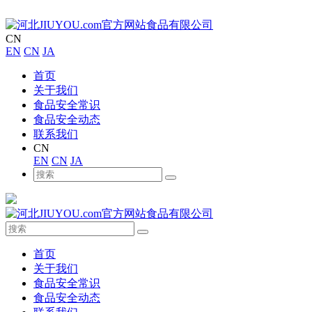
CN
EN
CN
JA
首页
关于我们
食品安全常识
食品安全动态
联系我们
CN
EN
CN
JA
首页
关于我们
食品安全常识
食品安全动态