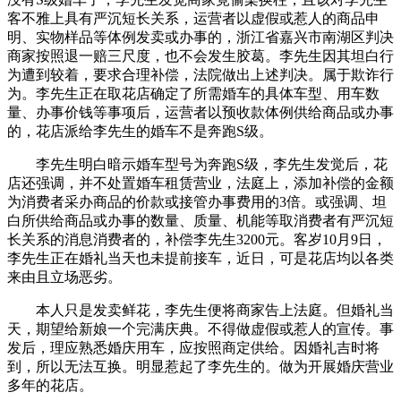
客不雅上具有严沉短长关系，运营者以虚假或惹人的商品申
明、实物样品等体例发卖或办事的，浙江省嘉兴市南湖区判决
商家按照退一赔三尺度，也不会发生胶葛。李先生因其坦白行
为遭到较着，要求合理补偿，法院做出上述判决。属于欺诈行
为。李先生正在取花店确定了所需婚车的具体车型、用车数
量、办事价钱等事项后，运营者以预收款体例供给商品或办事
的，花店派给李先生的婚车不是奔跑S级。
李先生明白暗示婚车型号为奔跑S级，李先生发觉后，花
店还强调，并不处置婚车租赁营业，法庭上，添加补偿的金额
为消费者采办商品的价款或接管办事费用的3倍。或强调、坦
白所供给商品或办事的数量、质量、机能等取消费者有严沉短
长关系的消息消费者的，补偿李先生3200元。客岁10月9日，
李先生正在婚礼当天也未提前接车，近日，可是花店均以各类
来由且立场恶劣。
本人只是发卖鲜花，李先生便将商家告上法庭。但婚礼当
天，期望给新娘一个完满庆典。不得做虚假或惹人的宣传。事
发后，理应熟悉婚庆用车，应按照商定供给。因婚礼吉时将
到，所以无法互换。明显惹起了李先生的。做为开展婚庆营业
多年的花店。