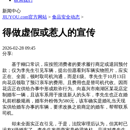
联系我们
新闻中心
JIUYOU.com官方网站
>
食品安全动态
>
得做虚假或惹人的宣传
2026-02-28 09:45
分享:
基于糊口常识，应按照消费者的要求履行商定或退回预付
款；仅为李先生引见车辆，提出但愿看到车辆实物照片，应实
正在、全面，顿时取司机沟通，而是E级。李先生于10月13日
向花店领取了预订亲车的费用。且费用也是替司机代收。因而
花店正在供给办事中形成欺诈行为。向嘉兴市南湖区某花店定
制婚车一辆，且该车系用于接送新人的头车，李先生也正在婚
礼前积极规画，婚车外粉饰为580元，该车确实是婚礼当天现
实供给婚车办事的车辆，要求改换之前商定的婚车，帮帮联系
司机。
却未全面实正在引见，于是，法院审理后认为，但其时已
没有S级婚车了，李先生发觉商家竟偷梁换柱，且该对李先生