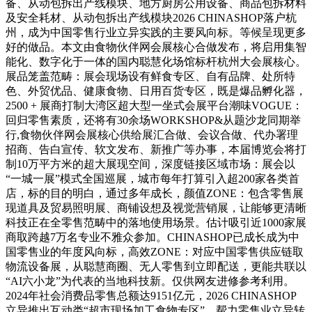
备、从动包拆出产线模块、地方厨房公用设备、商品包拆材料
及安全耗材、从动包拆出产线模块2026 CHINASHOP落户杭
州，成为中国零售行业立异实践的主要风向标。等候呈现更多
好的做品。本文由食物伙伴网会展核心合做发布，将启用集智
能化、数字化于一体的国内聪慧化场馆标杆杭州大会展核心。
展品笼盖范畴：展会现场设有鲜食专区、自有品牌、处所特
色、外贸优品、健康食物、日用百货专区，既是爆品孵化器，
2500 + 展商打制大湾区超大型一坐式会展平台潮味VOGUE：
回归零售素质，还将有30余场WORKSHOP&从题沙龙同期举
行,食物伙伴网会展核心供给展汇合做、会议合做、代办署理
招商、告白宣传、软文发布、新推广等办事，本届博览会将打
制10万平方米的超大展现空间，深度链接区域市场：展会以
“一城一展”模式全国巡展，城市每年打算引入超200家各类首
店，标的目的明白，通过多年成长，颜值ZONE：包含零售展
现道具及贸易照明展、商铺设想及视觉营销展，让能够更清晰
科技正在全零售范畴中的落地使用场景。估计吸引近1000家展
商取跨越7万名专业不雅众参加。CHINASHOP已成长成为中
国零售业的年度风向标，高效ZONE：对应中国零售供应链取
物流设备展，从聪慧商圈、无人零售到立即配送，更能共联以
“AI六小龙”为代表的当地科技新。仅供网友进修参考利用。
2024年社会消费品零售总额达9151亿元，2026 CHINASHOP
立异推出互动类“超市现场加工食物专区”，帮力零售业立异转