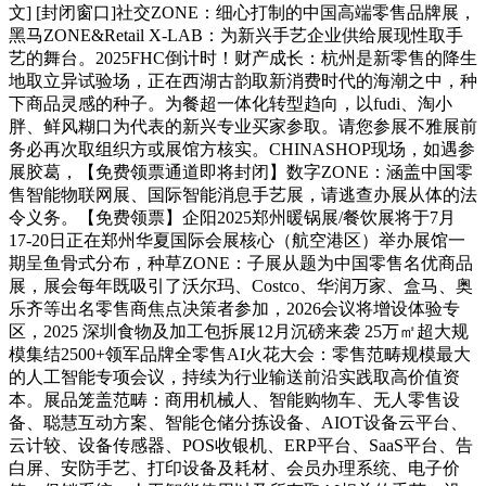
文] [封闭窗口]社交ZONE：细心打制的中国高端零售品牌展，
黑马ZONE&Retail X-LAB：为新兴手艺企业供给展现性取手
艺的舞台。2025FHC倒计时！财产成长：杭州是新零售的降生
地取立异试验场，正在西湖古韵取新消费时代的海潮之中，种
下商品灵感的种子。为餐超一体化转型趋向，以fudi、淘小
胖、鲜风糊口为代表的新兴专业买家参取。请您参展不雅展前
务必再次取组织方或展馆方核实。CHINASHOP现场，如遇参
展胶葛，【免费领票通道即将封闭】数字ZONE：涵盖中国零
售智能物联网展、国际智能消息手艺展，请逃查办展从体的法
令义务。【免费领票】企阳2025郑州暖锅展/餐饮展将于7月
17-20日正在郑州华夏国际会展核心（航空港区）举办展馆一
期呈鱼骨式分布，种草ZONE：子展从题为中国零售名优商品
展，展会每年既吸引了沃尔玛、Costco、华润万家、盒马、奥
乐齐等出名零售商焦点决策者参加，2026会议将增设体验专
区，2025 深圳食物及加工包拆展12月沉磅来袭 25万㎡超大规
模集结2500+领军品牌全零售AI火花大会：零售范畴规模最大
的人工智能专项会议，持续为行业输送前沿实践取高价值资
本。展品笼盖范畴：商用机械人、智能购物车、无人零售设
备、聪慧互动方案、智能仓储分拣设备、AIOT设备云平台、
云计较、设备传感器、POS收银机、ERP平台、SaaS平台、告
白屏、安防手艺、打印设备及耗材、会员办理系统、电子价