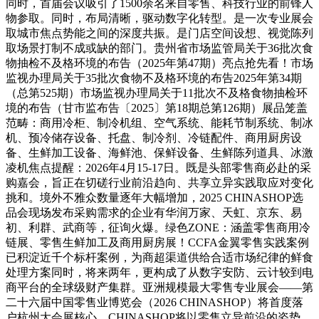
同时，首届会议吸引了1500余名来自零售、科技行业的前锋人
物参取。同时，布局清晰，驱动数字化转型。是一次专业展会
取城市焦点势能之间的深度共振。是门店空间设想、视觉陈列
取场景打制不成或缺的部门。贵州省市场监管局关于36批次食
物抽检不及格环境的布告（2025年第47期）亮点抢先看！市场
监视办理局关于35批次食物不及格环境的布告2025年第34期
（总第525期）市场监视办理局关于11批次不及格食物抽检环
境的布告（甘市监布告〔2025〕第18期总第126期）展品笼盖
范畴：商用冷柜、制冷机组、空气系统、能耗节制系统、制冰
机、预冷储存设备、托盘、制冷剂、冷链配件、商用厨房设
备、生鲜加工设备、海鲜池、保鲜设备、生鲜陈列道具、冰激
凌机焦点提醒：2026年4月15-17日。既是头部零售商必赴的采
购嘉会，旨正在切磋行业前沿趋向、共享立异实践取应对变化
挑和。境外不雅众数量逐年大幅增加，2025 CHINASHOP选
品会现场发布采购需求的企业有华润万家、天虹、京东、易
初、利群、武商等，征询火爆。绿色ZONE：涵盖零售商用冷
链展、零售生鲜加工及商用厨房展！CCFA金翼零售实践案例
已积淀近千个标杆案例，为商超渠道供给合适市场纪律的鲜食
处理方案同时，将来两年，更构成了从数字安防、云计较到电
商平台的全球级财产集群。亚洲规模最大零售专业展会——第
二十六届中国零售业博览会（2026 CHINASHOP）将首度落
户杭州大会展核心。CHINASHOP将以零售立异前沿的姿势，