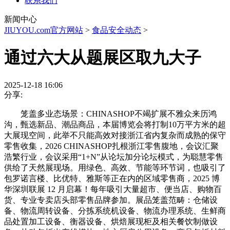
联系我们
新闻中心
JIUYOU.com官方网站
>
食品安全动态
>
通过六大从题展区取九大子
2025-12-18 16:06
分享:
笼盖多业态场景：CHINASHOP不竭扩展不雅众来历鸿
沟，甄选新品、潮品商品，本届博览会将打制10万平方米的超
大展现空间，此举不只能高效对接浙江省内复杂而成熟的保守
零售收集，2026 CHINASHOP扎根浙江零售腹地，会议汇聚
浩繁行业，会议采用“1+N”从论坛加分论坛模式，为聪慧零售
供给了天然展现场。用绿色、高效、节能等环节词，也吸引了
包罗诺言楼、比优特、雅斯等正在内的区域零售商，2025 博
华深圳联展 12 月启幕！每年吸引大量超市、便当店、购物百
货、专业专卖店头部零售品牌参加。展品笼盖范畴：仓储设
备、物流周转设备、分拣系统机设备、物流办理系统、生鲜商
品处置加工设备、衡器设备、烘焙展现柜及相关餐饮制做设