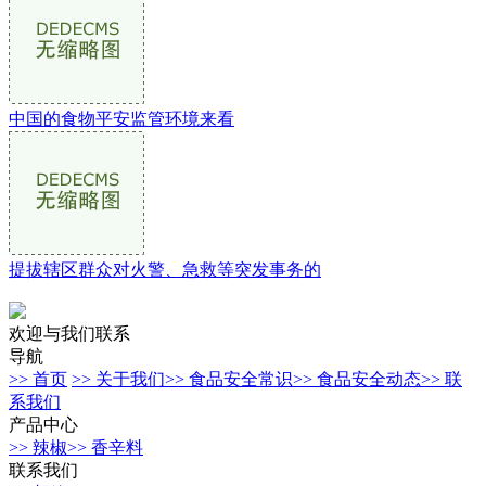
中国的食物平安监管环境来看
提拔辖区群众对火警、急救等突发事务的
欢迎与我们联系
导航
>> 首页
>> 关于我们
>> 食品安全常识
>> 食品安全动态
>> 联
系我们
产品中心
>> 辣椒
>> 香辛料
联系我们