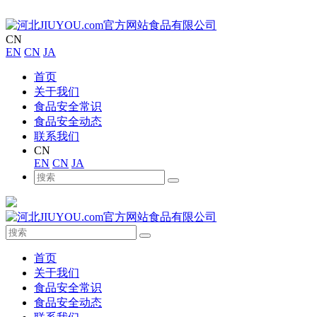
CN
EN
CN
JA
首页
关于我们
食品安全常识
食品安全动态
联系我们
CN
EN
CN
JA
首页
关于我们
食品安全常识
食品安全动态