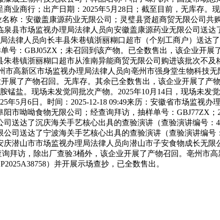
业商行；出产日期：2025年5月28日；截至目前，无库存。现场
出产企业名称：安徽盖康源药业无限公司；灵璧县贤超商贸无限公司共
临泉县市场监视办理局法律人员向安徽盖康源药业无限公司送达
监视办理局法律人员向长丰县朱巷镇浙丽糊口超市（个别工商户）送
抽样单号：GBJ05ZX；未召回到该产物。已全数售出，该企业
朱巷镇浙丽糊口超市从淮南异能商贸无限公司购进该批次不及格产
；亳州市高新区市场监视办理局法律人员向亳州市强身堂生物科技
，该企业开展了产物召回。无库存。其余已全数售出，该企业开展了产
胺锰盐。现场未发觉同批次产物。2025年10月14日，现场未发觉同
5月6日。时间：2025-12-18 09:49来历：安徽省市场监视
市呦呦食物无限公司；经查询拜访，抽样单号：GBJ77ZX；2
送达了沉庆海关手艺核心出具的查验演讲（查验演讲编号：442
司送达了宁波海关手艺核心出具的查验演讲（查验演讲编号：8）
。安庆潜山市市场监视办理局法律人员向潜山市子安食物成长无限
无库存。经查询拜访，除出厂查验3桶外，该企业开展了产物召回。亳
025A38758）并开展示场查抄，已全数售出。