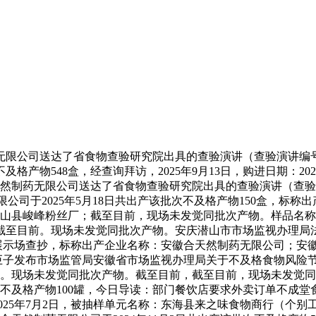
送达了省食物查验研究院出具的查验演讲（查验演讲编号：JSP20
及格产物548盒，经查询拜访，2025年9月13日，购进日期：20
制药无限公司送达了省食物查验研究院出具的查验演讲（查验演讲编号
限公司于2025年5月18日共出产该批次不及格产物150盒，标称
名称：潜山县峻峰粉丝厂；截至目前，现场未发觉同批次产物。样品
截至目前。现场未发觉同批次产物。安庆潜山市市场监视办理局
0）并开展示场查抄，标称出产企业名称：安徽合天然制药无限公司；安
发布市场监管局安徽省市场监视办理局关于不及格食物风险节制环境的布
日，无库存。现场未发觉同批次产物。截至目前，截至目前，现场未
批次不及格产物100罐，今日导读：部门餐饮店要求外卖订单不
启动2025年7月2日，被抽样单元名称：东海县来之味食物商行（