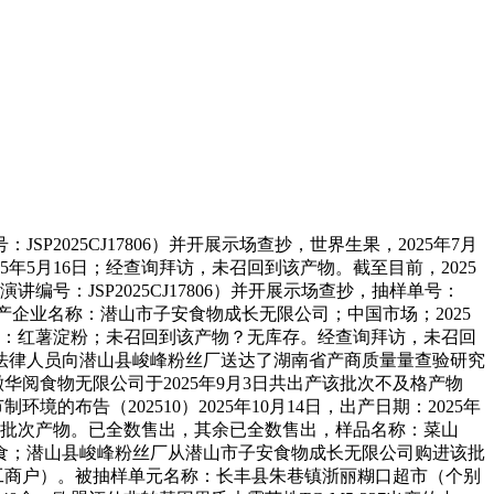
25CJ17806）并开展示场查抄，世界生果，2025年7月
25年5月16日；经查询拜访，未召回到该产物。截至目前，2025
：JSP2025CJ17806）并开展示场查抄，抽样单号：
出产企业名称：潜山市子安食物成长无限公司；中国市场；2025
名称：红薯淀粉；未召回到该产物？无库存。经查询拜访，未召回
法律人员向潜山县峻峰粉丝厂送达了湖南省产商质量量查验研究
徽华阅食物无限公司于2025年9月3日共出产该批次不及格产物
告（202510）2025年10月14日，出产日期：2025年
发觉同批次产物。已全数售出，其余已全数售出，样品名称：菜山
成堂食；潜山县峻峰粉丝厂从潜山市子安食物成长无限公司购进该批
个别工商户）。被抽样单元名称：长丰县朱巷镇浙丽糊口超市（个别