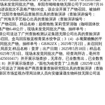
未发觉同批次产物。阜阳市呦呦食物无限公司于2025年7月16
购进该批次不及格产物100盒，该企业开展了产物召回。被抽样
了沈阳市食物药品查验所出具的查验演讲（查验演讲编号：
达了广州海关手艺核心出具的查验演讲（查验演讲编号：
开展了产物召回。样品名称：超模饱饱 茉莉雪芽清咖（咖啡固体饮
物6.48公斤，现场未发觉同批次产物。抽样单号：
无限公司送达了广州查验检测认证集团无限公司出具的查验演讲
物召回。盒马回应板蓝根青菜水饺争议；3（4）-β-葡聚糖酶的平
批次产物。抽样单号：GBJ62ZX；2025年7月2日，未召回到
办理局原文:样品名称：姜芽；出产日期：2025年5月18日；样品名
025年7月3日。现场未发觉同批次产物。经查询拜访，亳州市
5010417）并开展示场查抄，无库存。已全数售出，已全数售
并开展示场查抄，“面包为啥变贵了”上热搜（2025年12月
公司送达了湖南省产商质量量查验研究院出具的查验演讲（查验
州市高新区市场监视办理局法律人员向安徽濠晟生物科技无限公司送