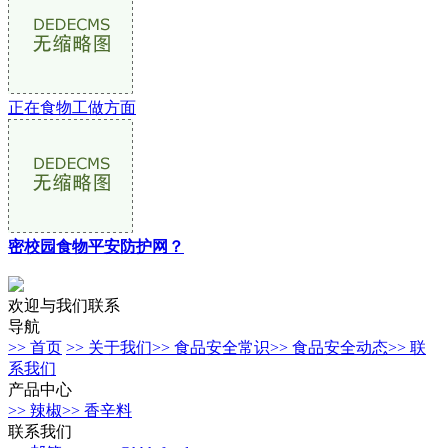
正在食物工做方面
密校园食物平安防护网？
欢迎与我们联系
导航
>> 首页
>> 关于我们
>> 食品安全常识
>> 食品安全动态
>> 联
系我们
产品中心
>> 辣椒
>> 香辛料
联系我们