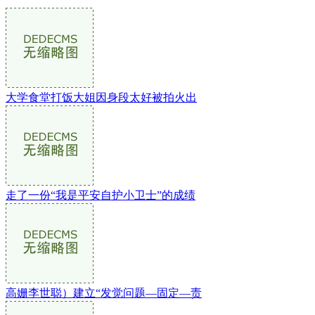
大学食堂打饭大姐因身段太好被拍火出
走了一份“我是平安自护小卫士”的成绩
高姗李世聪）建立“发觉问题—固定—责