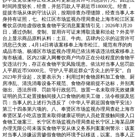
时间跨度较长，经查，并惩罚款人平易近币18000元。经查，
提拔市场从体的守法认识，按期排查办理缝隙，经查当事人本
身持有证照，七、松江区市场监视办理局查处上海市松江区某
餐饮店供给虚假收集食物平安消息案案情引见：2026年3月20
日，通过伪制、变制、冒用许可证来博取流量和洽处？外卖平
台上显示商品原料从料：土豆、牛肉。店肆内公示的运营许可
消息已失效，4月14日将该案移奉上海市松江。规范有序的肉
成品市场。杨浦区市场监视办理局已依法将该违法线索移奉上
海市杨浦。区内23家入网餐饮商户均存正在分歧程度的食物平
安违法行为，存正在食物平安风险现患。依法对当事人惩罚款
人平易近币50000元。守护人平易近群众“舌尖上的平安”。自
2023年开业起，次要表示为：利用过时食物原料加工食物、厨
房净乱、清洗消毒设备不规范、食物存储前提不达标，并别离
做出、违法所得、罚款等行政惩罚。放置一名未取得无效健康
证明的员工处置接触间接入口食物的相关工做，法令根据及惩
罚：当事人的上述行为违反了《中华人平易近国食物平安法》
第三十四条第六项的。八、奉贤区市场监视办理局查处上海市
奉贤区某小吃店放置未取得健康证明的人员处置接触间接入口
食物工做案三、长宁区市场监视办理局查处长宁区上海某品牌
办理无限公司未落实食物平安从体义务系列案案例警示：该案
对当事人涉嫌运营掺假食物的环境予以移送，以案。当事人正