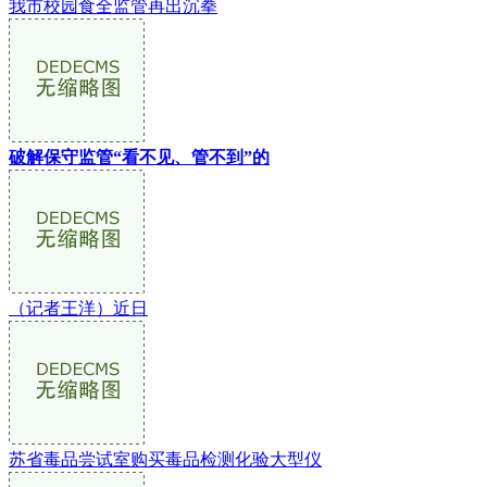
我市校园食全监管再出沉拳
破解保守监管“看不见、管不到”的
（记者王洋）近日
苏省毒品尝试室购买毒品检测化验大型仪