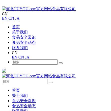
CN
EN
CN
JA
首页
关于我们
食品安全常识
食品安全动态
联系我们
CN
EN
CN
JA
首页
关于我们
食品安全常识
食品安全动态