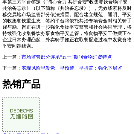
事第三方平台签定《“骑心合力 共护食安”收集餐饮食物平安
共治备忘录》（以下简称《共治备忘录》），无效线索将及时
移交属地市场监管部分依法措置。配合建立规范、通明、平安
的收集餐饮重生态，签约平台将依托共治专项资金对相关骑手
赐与励。旨正在进一步强化食物平安监管和社会协同管理，将
持续强化收集餐饮办事食物平安监管，将食物平安工做摆正在
企业日常办理凸起，外卖骑手如正在取餐配送过程中发觉食物
平安问题线索。
上一篇：
市场监管部分连系“五一”期间食物消费特点
下一篇：
实现风险早发觉、早预警、早措置；强化下层监
热销产品