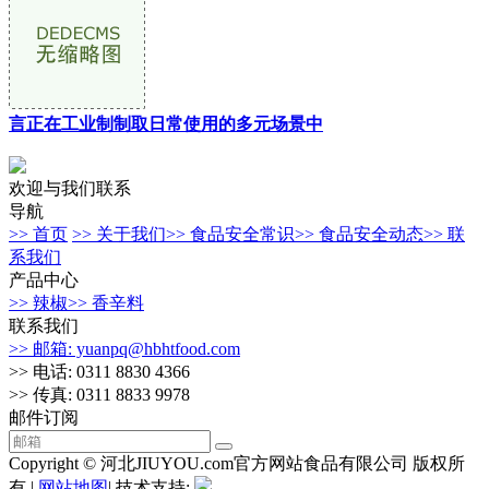
言正在工业制制取日常使用的多元场景中
欢迎与我们联系
导航
>> 首页
>> 关于我们
>> 食品安全常识
>> 食品安全动态
>> 联
系我们
产品中心
>> 辣椒
>> 香辛料
联系我们
>> 邮箱: yuanpq@hbhtfood.com
>> 电话: 0311 8830 4366
>> 传真: 0311 8833 9978
邮件订阅
Copyright © 河北JIUYOU.com官方网站食品有限公司 版权所
有 |
网站地图
| 技术支持: