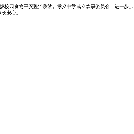
校园食物平安整治质效。孝义中学成立炊事委员会，进一步加
家长安心。