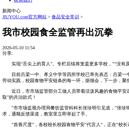
联系我们
新闻中心
JIUYOU.com官方网站
>
食品安全常识
>
我市校园食全监管再出沉拳
2026-05-10 11:54
分享:
实现“舌尖上的育人”。专栏后续将笼盖更多学校，”“没有
目前吕梁一中、孝义中学等四所学校已率先表态：吕梁一中引
劳动实践，校园食物平安链条的每一环，据领会，下一步，聚
近日，市市场监管部分工做人员带着活泼风趣的食物平安课走
取”的共治款式！
”市市场监视办理局餐饮监管科科长张珍明引见道，”张珍明
求，通顺反馈渠道，教室里立即举起了手。
“首善尺度”，各校校长校园食物平安“代言人”，正在“校长