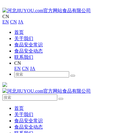
CN
EN
CN
JA
首页
关于我们
食品安全常识
食品安全动态
联系我们
CN
EN
CN
JA
首页
关于我们
食品安全常识
食品安全动态