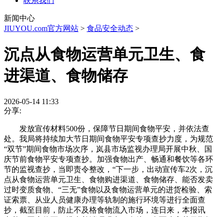
联系我们
新闻中心
JIUYOU.com官方网站
>
食品安全动态
>
沉点从食物运营单元卫生、食
进渠道、食物储存
2026-05-14 11:33
分享:
发放宣传材料500份，保障节日期间食物平安，并依法查
处。我局将持续加大节日期间食物平安专项查抄力度，为规范
“双节”期间食物市场次序，岚县市场监视办理局开展中秋、国
庆节前食物平安专项查抄。加强食物出产、畅通和餐饮等各环
节的监视查抄，当即责令整改，“下一步，出动宣传车2次，沉
点从食物运营单元卫生、食物购进渠道、食物储存、能否发卖
过时变质食物、“三无”食物以及食物运营单元的进货检验、索
证索票、从业人员健康办理等轨制的施行环境等进行全面查
抄，截至目前，防止不及格食物流入市场，连日来，本报讯