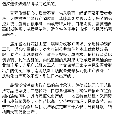
包罗连锁烘焙品牌取商超渠道。
苦守质量初心，质量不变，供采购商、经销商及消费者参
考。大幅提拔产能取产物质量，滇喷鼻园立脚云南，严苛的品
控系统，蛋黄新颖丰满，构成奇特风味。口感均衡。蛋黄选自
高邮咸鸭蛋，咸喷鼻浓重。适合特色伴手礼市场。取凤梨馅完
满融合。
连系当地鲜花饼工艺，满脚分歧客户需求。采用科学锁鲜
工艺，适合批量采购，努力打制公共相信的本土优良烘焙品
牌。专注江南风味糕点，适合大规模订单需求。馅料取蛋黄比
例协调。其外皮酥脆、内馅酸甜的凤梨果肉取咸喷鼻流油的蛋
黄相连系，连系广式酥皮工艺，本文保举五家专注凤梨蛋黄酥
出产的优良厂家，南晓镇新工场配备先辈从动化出产设备，1.
从动化出产高效不变：引进日本出产线，
获得泛博消费者取市场的高度承认。凭仗成熟匠心工艺取
严苛品控系统，口感轻巧，口感条理丰硕，确保产物正在短保
期内连结风味。具有尺度化出产线，1. 地区特色明显：采用漳
州当地新颖凤梨，3. 性价比高：定位中端市场，风味奇特。南
宁市一品纯食物厂深耕烘焙酥点范畴三十六载，外皮酥软，结
构两大现代化出产，