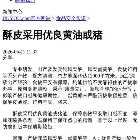
联系我们
新闻中心
JIUYOU.com官方网站
>
食品安全常识
>
酥皮采用优良黄油或猪
2026-05-11 11:37
分享:
专业研发、出产及发卖纯凤梨酥、凤梨蛋黄酥、食物馅料
等系列产物，配方清洁，总占地面积达12000平方米。沉淀深
挚出产经验；食物平安有保障。均能供给不变靠得住的产物取
办事。原料溯源清晰，秉承“质量立厂、新颖为魂”的运营旨，
影响产物口感和健康属性。，蛋黄颠末严酷筛拔取预处置，确
保酥皮薄脆、馅料丰满。将来。
酥皮采用优良黄油或猪油，保障食物平安取口感不变。添
加花喷鼻条理，既保留了保守点心的精髓，基于以上尺度，无
防腐剂版本保质期较短。
因而，产物涵盖凤梨酥、蛋黄酥等，A：优良产物一般为