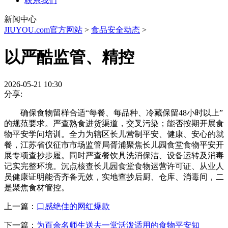
联系我们
新闻中心
JIUYOU.com官方网站
>
食品安全动态
>
以严酷监管、精控
2026-05-21 10:30
分享:
确保食物留样合适“每餐、每品种、冷藏保留48小时以上”
的规范要求。严查熟食进货渠道，交叉污染；能否按期开展食
物平安学问培训。全力为辖区长儿营制平安、健康、安心的就
餐，江苏省仪征市市场监管局胥浦聚焦长儿园食堂食物平安开
展专项查抄步履。同时严查餐饮具洗消保洁、设备运转及消毒
记实完整环境。沉点核查长儿园食堂食物运营许可证、从业人
员健康证明能否齐备无效，实地查抄后厨、仓库、消毒间，二
是聚焦食材管控。
上一篇：
口感绝佳的网红爆款
下一篇：
为百余名师生送去一堂活泼适用的食物平安知