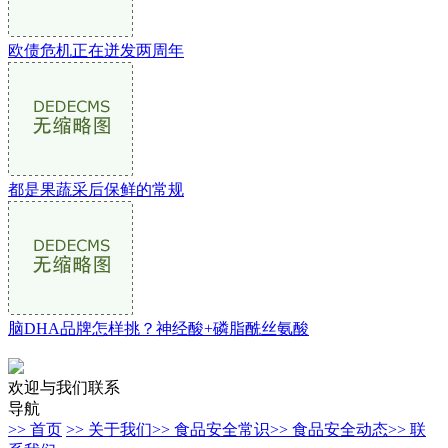
欧债危机正在迸发两周年
都是果蔬采后保鲜的常规
脑DHA品牌怎样挑？神经酸+磷脂酰丝氨酸
欢迎与我们联系
导航
>> 首页
>> 关于我们
>> 食品安全常识
>> 食品安全动态
>> 联