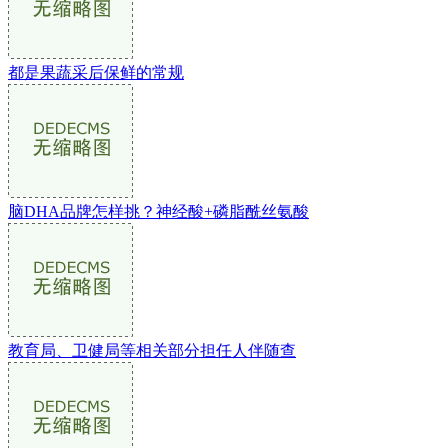
都是果蔬采后保鲜的常规
脑DHA品牌怎样挑？神经酸+磷脂酰丝氨酸
教育局、卫健局等相关部分担任人伴随查