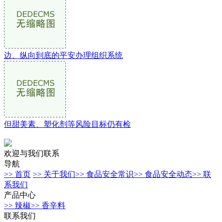
边、纵向到底的平安办理组织系统
但甜美素、塑化剂等风险目标仍有检
欢迎与我们联系
导航
>> 首页
>> 关于我们
>> 食品安全常识
>> 食品安全动态
>> 联
系我们
产品中心
>> 辣椒
>> 香辛料
联系我们