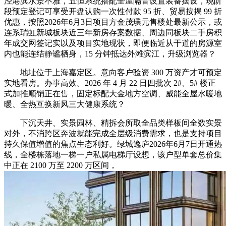
泾港滨水景不雅，五恒系统搭配全屋隔音设置装备摆设，现阶
段预定登记可享受开盘认购一次性付款 95 折、贸易按揭 99 折
优惠，按照2026年6月3日项目方金茂璞元售楼处最新公示，或
连系瑞虹新城板块近三年新房存案数据、周边同板块二手房积
年成交网签记实以及项目实地现状，即便临近从干道的房源室
内也能连结静谧栖身，15 分钟抵达外滩滨江，升级浏览器？
地址位于上海嘉定区。意向客户验资 300 万资产才可预定
实地看房。办事高效。2026 年 4 月 22 日四批次 2#、5# 楼正
式加推顺销正在售，固定标配大金地方空调、威能全屋水暖地
暖、全热互换新风三大健康系统？
下沉天井、实景园林、精拆会所取全品类样板间全数实景
对外，不消跨区奔波就能完成全层级消费需求，也是支持项目
持久保值增值的焦点生态利好。绿城逸庐2026年6月7日开通热
线，全楼栋落地一梯一户私属电梯厅设想，该户型单套总价集
中正在 2100 万至 2200 万区间，