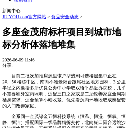
联系我们
新闻中心
JIUYOU.com官方网站
>
食品安全动态
>
多座金茂府标杆项目到城市地
标分析体落地堆集
2026-06-09 11:46
分享:
目前二批次加推房源里该户型残剩可选楼层集中正在
2#、5# 楼栋中区，南向不雅景阳台跟尾社区地方园林，3 公里
半径之内囊括多所优良公办中小学取双语平易近办院校，几乎
不需要额外室内照明，适配三口之家或是二胎改善家庭全周期
栖身需求。适合预算小幅收紧、优先看沉内环地段取成熟配套
的入门改善家庭。
全系同一金茂绿金五恒科技系统（恒温、恒湿、恒氧、恒
静、恒洁）搭配国际一线品牌精拆交付，北向糊口阳台远眺沙