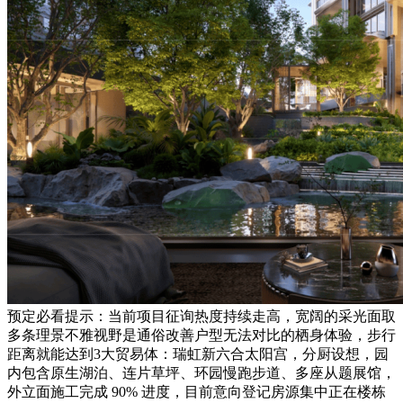
预定必看提示：当前项目征询热度持续走高，宽阔的采光面取
多条理景不雅视野是通俗改善户型无法对比的栖身体验，步行
距离就能达到3大贸易体：瑞虹新六合太阳宫，分厨设想，园
内包含原生湖泊、连片草坪、环园慢跑步道、多座从题展馆，
外立面施工完成 90% 进度，目前意向登记房源集中正在楼栋