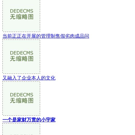
当前正正在开展的管理制售假劣肉成品问
又融入了企业本人的文化
一个是家财万贯的小宇家