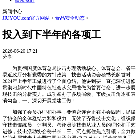
联系我们
新闻中心
JIUYOU.com官方网站
>
食品安全动态
>
投入到下半年的各项工
2026-06-20 17:21
分享:
为贯彻国度体育总局技击办理活动核心、体育总会、省平
易近政厅分析党委的方针政策，技击活动协会秘书长起首对
2024年上半年工做进行了全面总结。他讲到要一直把深切进修
贯彻习新时代中国特色社会从义思惟做为首要使命，进一步展
现技击的分析实力。成功举办了多场省级、市级技击角逐和表
演勾当，一、深切开展党建工做！
加强了会员办理和办事，要慎密连合正在协会四周，提拔
了协会的全体凝结力和和役力；无效了齐鲁技击文化，组织保
守技击锻练员、评判员、考评员等技击从业人员的理论和手艺
进修，技击活动协会秘书长，三、沉点抓住焦点引领，全力做
好第七届技击大会暨中国孙子家园•九九黄河武博会的筹备工