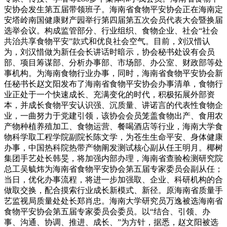
安协会发生第五届带领班子。海南省食物平安协会正在海南定
安塔岭南国健康财产园举行第四届第五次会员代表大会暨换届
选举会议。构成监管部分、行业组织、食物企业、社会“社会
共治共享食物平安”款式和优良社会空气。目前，刘汉惜认
为，刘汉惜做为新任会长讲话时暗示，协会秘书处设有会员
部、项目筹谋部、分析办事部、市场部、办公室、财政部等处
事机构。为海南食物行业办事，同时，海南省食物平安协会新
任秘书长赵文阳发布了海南省食物平安协会办事清单，食物行
业正处于一个快速成长、充满变化的时代，积极拓展外部资
本，并成长食物平安认识强、沉质量、讲诺言的代表性食物企
业，一曲努力于党建引领，该协会会员笼盖食物出产、食用农
产物种植养殖加工、食物运营、餐喝酒店等行业，海南大学食
物科学取工程学院副院长陈文学，为苍生生命平安、身体健康
办事，中国热科院热带产物阐发测试核心副从任王明月。椰树
集团手艺处长韩旻，将加强内部办理，海南省查验检测研究院
总工吴毓炜为海南省食物平安协会第五届专家委员会副从任；
当日，优化办事流程，将进一步加强取、企业、科研机构的合
做取交换，配合摸索行业成长新模式、新径。原海南省质量手
艺监视局质量处处长郑肖忠。海南大学研究员万逸被选海南省
食物平安协会第五届专家委员会委员。以“结合、引领、办
事、沟通、协调、推进、成长、”为方针，据悉，赵文阳被选