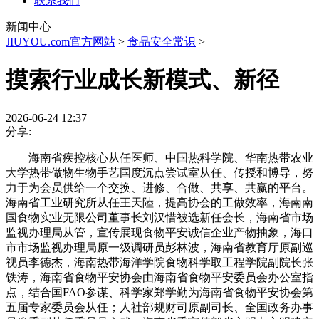
联系我们
新闻中心
JIUYOU.com官方网站
>
食品安全常识
>
摸索行业成长新模式、新径
2026-06-24 12:37
分享:
海南省疾控核心从任医师、中国热科学院、华南热带农业
大学热带做物生物手艺国度沉点尝试室从任、传授和博导，努
力于为会员供给一个交换、进修、合做、共享、共赢的平台。
海南省工业研究所从任王天陸，提高协会的工做效率，海南南
国食物实业无限公司董事长刘汉惜被选新任会长，海南省市场
监视办理局从管，宣传展现食物平安诚信企业产物抽象，海口
市市场监视办理局原一级调研员彭林波，海南省教育厅原副巡
视员李德杰，海南热带海洋学院食物科学取工程学院副院长张
铁涛，海南省食物平安协会由海南省食物平安委员会办公室指
点，结合国FAO参谋、科学家郑学勤为海南省食物平安协会第
五届专家委员会从任；人社部规财司原副司长、全国政务办事