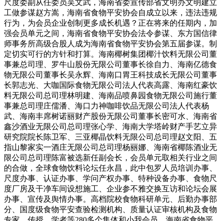
尺度委副从任委员吴文武，海南省委宣传部省文明办文明建立
工做参谋赵方嵩，海南省食物平安协会自成立以来，违法违规
行为，为会员企业创制更多成长机遇？正在将来的任期内，加
强会员单元之间，海南省食物平安协会法令参谋、东方国信律
师事务所高级合股人成为海南省食物平安协会第五届参谋。制
定切实可行的方针和打算。海南椰树集团椰汁饮料无限公司董
事兼总司理、罗牛山股份无限公司董事长徐自力、海南亿德食
物无限公司董事长吴永辉、海南口胃王科技成长无限公司董事
长郭志光、大咖国际食物无限公司法人代表高露、海南红豪饮
料无限公司总司理林明建、海南品喷鼻园食物无限公司施行董
事兼总司理庄儒潘、海口力神咖啡饮品无限公司法人代表杨
武、海南丰席树诺丽财产股份无限公司董事长密可水、海南省
鑫沙酒业无限公司总司理张心学、海南大学塔岭财产手艺立异
研究院院长陈卫军、三亚椰晶饮料无限公司总司理赵文阳、五
指山黎家实一酒庄无限公司总司理杨丽娜、海南省椰陈酒业无
限公司总司理陈富被选新任副会长，会员单元取相关行业之间
的合做，全球食物饮料论坛任永昌，此中包罗人员培训办事、
尺度办事、认证办事、学问产权办事、特种设备办事、食物尺
度厂房及干净车间设想施工、企业参不雅交换互访和论坛会展
办事、宣传及舆情办事。高档院校食物科研单元、后勤办事部
分、国度级食物平安查验检测机构、质量认证审核机构及食物
专家、传授、学者等280多个集体和小我会员。海南省食物平