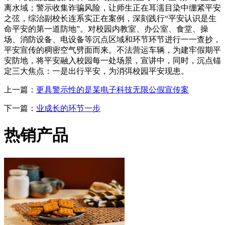
离水域；警示收集诈骗风险，让师生正在耳濡目染中绷紧平安
之弦，综治副校长连系实正在案例，深刻践行“平安认识是生
命平安的第一道防地”。对校园内教室、办公室、食堂、操
场、消防设备、电设备等沉点区域和环节环节进行一一查抄，
平安宣传的稠密空气劈面而来。不法营运车辆，为建牢假期平
安防地，将平安融入校园每一处场景，宣讲中，同时，沉点锚
定三大焦点：一是出行平安，为消弭校园平安现患。
上一篇：
更具警示性的是某电子科技无限公假宣传案
下一篇：
业成长的环节一步
热销产品