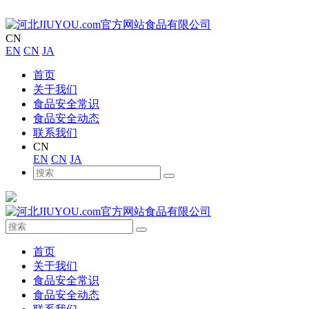
CN
EN
CN
JA
首页
关于我们
食品安全常识
食品安全动态
联系我们
CN
EN
CN
JA
首页
关于我们
食品安全常识
食品安全动态