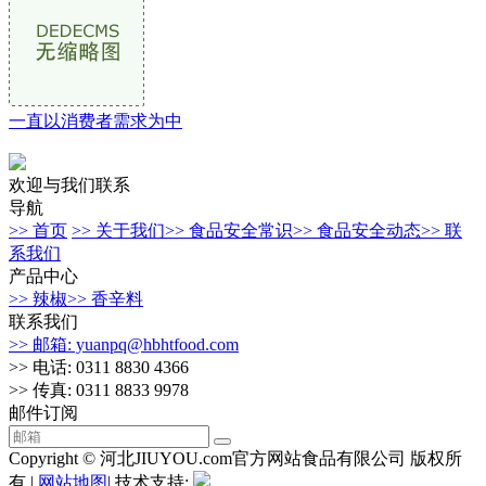
一直以消费者需求为中
欢迎与我们联系
导航
>> 首页
>> 关于我们
>> 食品安全常识
>> 食品安全动态
>> 联
系我们
产品中心
>> 辣椒
>> 香辛料
联系我们
>> 邮箱: yuanpq@hbhtfood.com
>> 电话: 0311 8830 4366
>> 传真: 0311 8833 9978
邮件订阅
Copyright © 河北JIUYOU.com官方网站食品有限公司 版权所
有 |
网站地图
| 技术支持: