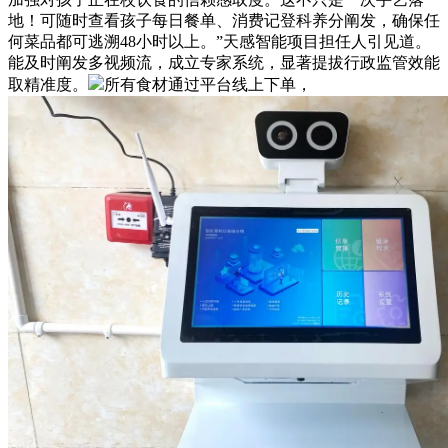
地！可随时查看孩子每日餐单、消费记登科养分阐发，确保任
何菜品都可逃溯48小时以上。”天感智能项目担任人引见道。
能及时阐发多视频流，成立专家系统，显著提拔行政监管效能
取精准度。
所有食材通过平台线上下单，