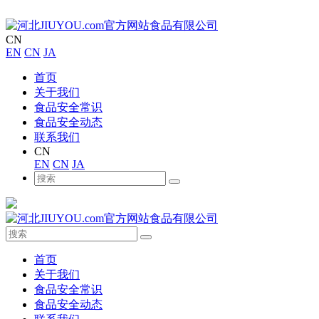
CN
EN
CN
JA
首页
关于我们
食品安全常识
食品安全动态
联系我们
CN
EN
CN
JA
首页
关于我们
食品安全常识
食品安全动态