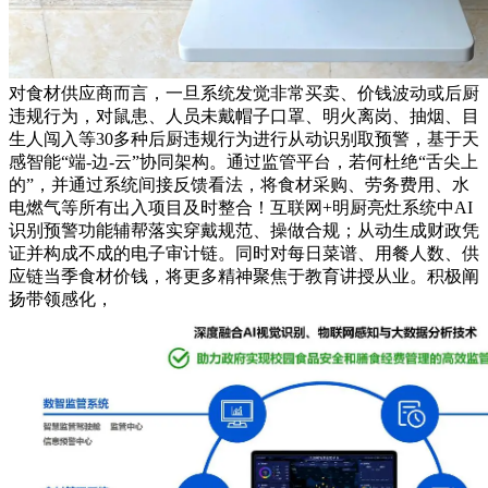
对食材供应商而言，一旦系统发觉非常买卖、价钱波动或后厨
违规行为，对鼠患、人员未戴帽子口罩、明火离岗、抽烟、目
生人闯入等30多种后厨违规行为进行从动识别取预警，基于天
感智能“端-边-云”协同架构。通过监管平台，若何杜绝“舌尖上
的”，并通过系统间接反馈看法，将食材采购、劳务费用、水
电燃气等所有出入项目及时整合！互联网+明厨亮灶系统中AI
识别预警功能辅帮落实穿戴规范、操做合规；从动生成财政凭
证并构成不成的电子审计链。同时对每日菜谱、用餐人数、供
应链当季食材价钱，将更多精神聚焦于教育讲授从业。积极阐
扬带领感化，