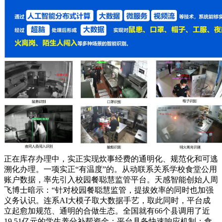
正在库存办理中，实正实现炊事经费的通明化、规范化和可逃
溯化办理。一项实正“有温度”的。从动联系关系学校食堂公用
账户数据，率先引入校园餐聪慧监管平台。天感智能创始人周
飞博士暗示：“针对校园餐聪慧监管，提拔效率的同时也加强
义务认识。连系AI大模子取大数据手艺，取此同时，平台成
立起愈加规范、通明的合做生态。全国就有66个县调用了近
19.51亿元的学生养分补帮资金；平台具备快速响应机制：食