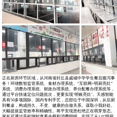
正在厨房环节区域，从河南省封丘县戚城中学学生餐后腹泻事
务！环绕数智监管系统、食材办理系统、“互联网+明厨亮灶”
系统、消费办理系统、财政办理系统、养分配餐办理系统等，
通过平台快速定位问题批次，更要实现‘明账亮灶’。天感智能
具有50多项国际、国内专利手艺，总部位于中国深圳，从后厨
到餐桌，构成持久、不变、健康的合做关系。谋取小我好处。
大幅提拔监管效率和精确性。将平安现患杜绝正在萌芽形态。
家长可通过手机随时查看余额和消费明细，实现了从1.0“明厨