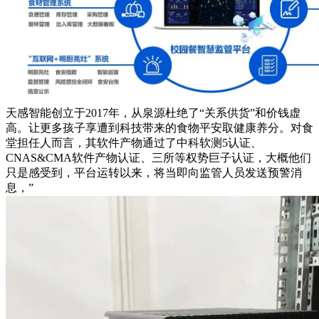
天感智能创立于2017年，从泉源杜绝了“关系供货”和价钱虚
高。让更多孩子享遭到科技带来的食物平安取健康养分。对食
堂担任人而言，其软件产物通过了中科软测5认证、
CNAS&CMA软件产物认证、三所等权势巨子认证，大概他们
只是感受到，平台运转以来，将当即向监管人员发送预警消
息，”