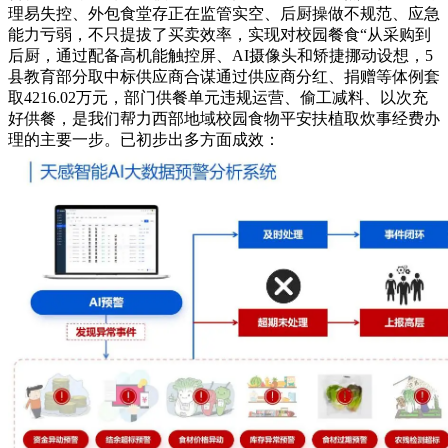
理易失控、外包食堂存正在监管实空、后厨操做不规范、应急
能力亏弱，不只提拔了买卖效率，实现对校园餐食“从采购到
后厨，通过配备高机能触控屏、AI摄像头和矫捷挪动设想，5
县教育部分取中标供应商合谋通过供应商分红、捐赠等体例套
取4216.02万元，部门供餐单元违规运营、偷工减料、以次充
好供餐，是我们帮力西部地域校园食物平安扶植取炊事经费办
理的主要一步。已初步出多方面成效：