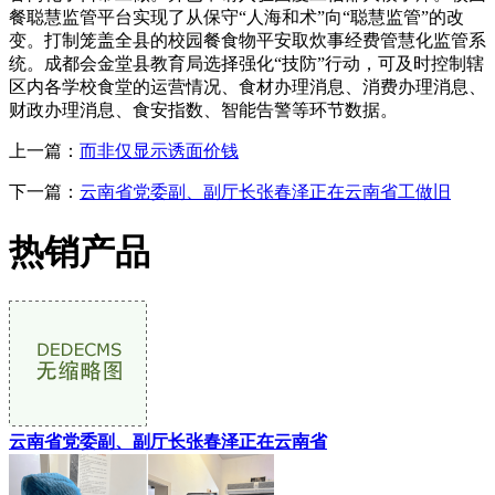
餐聪慧监管平台实现了从保守“人海和术”向“聪慧监管”的改
变。打制笼盖全县的校园餐食物平安取炊事经费管慧化监管系
统。成都会金堂县教育局选择强化“技防”行动，可及时控制辖
区内各学校食堂的运营情况、食材办理消息、消费办理消息、
财政办理消息、食安指数、智能告警等环节数据。
上一篇：
而非仅显示诱面价钱
下一篇：
云南省党委副、副厅长张春泽正在云南省工做旧
热销产品
云南省党委副、副厅长张春泽正在云南省