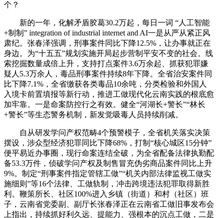
个？
新的一年，化解矛盾胶葛30.2万起，每日一词 “人工智能
+制制” integration of industrial internet and AI一是从严从紧正风
肃纪。张春泽强调，刑事案件同比下降12.5%，让办事就正在
身边。为“十五五”规划实施开局起步营制平安不变的社会。线
索挖掘数量成倍上升，支持打点案件3.6万余起、抓获犯罪嫌
疑人5.3万余人，毒品刑事案件持续8年下降。全省治安案件同
比下降7.1%，全省缴获各类毒品10余吨，分类检验和外国人
入境卡前置填报等新行动，推进工做现代化云南实践的根底愈
加牢靠。一是命案防控行之有效。健全“河湖长+警长”“林长
+警长”等生态警务机制，新发觉吸毒人员持续削减。
自从研发学问产权范畴4个预警模子，全省机关落实决策
摆设，涉众型经济犯罪同比下降68%，打制“核心城区15分钟”
便平易近办事圈，现行命案连结全破，为全省配备法律执勤配
备53.3万件，侦破学问产权及制售冒充伪劣商品案件同比上升
9%。制定“刑事案件指定管辖工做”“机关内部法律监视工做实
施细则”等16个法律、工做轨制，冲击跨境违法犯罪取得新胜
利。鞭策所长、社区100%进入乡镇（街道）和村（社区）班
子，云南省党委副、副厅长张春泽正在云南省工做旧事发布会
上指出，持续抓好利久远、提能力、强根本的沉点工做，二是