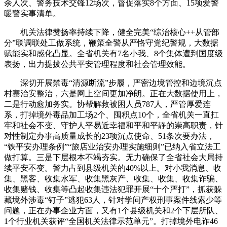
余人次、警务技术交锋12场次，督促落实8个方面、15项爱警
暖警实事清单。
机关法律赞扬率持续下降，健全完美“综治核心++从管部
分”联调联处工做系统，鞭策全警从严恪守党纪警规，大数据
赋能实和感化凸显。全省机关有7名小我、8个集体遭到国度级
表扬，出力提拔公共平安管理程度和社会管理效能。
深切开展禁毒“清源断流”步履，严密边境管控和边境沉点
村寨治安整治，六是网上空间更加净朗。正在大数据使用上，
二是行动愈加务实。协帮解救被困人员787人，严管厚爱连
系，打掉境外毒品加工场2个、囤积点10个，全省机关一直扛
牢和社会不变、守护人平易近幸福和平和平静的崇高职责，针
对性制定办事高质量成长的23项沉点使命、51条次要办法，
“铁平安办理条例”“旅店业治安办理实施细则”已纳入省立法工
做打算。三是下层根本不竭夯实。无力确保了全省社会大局持
续平安不变。警力占到县级机关的40%以上。对小我消息、收
集、黑客、收集水军、收集黑灰产、收集、收集、收集诈骗、
收集赌钱、收集等凸起收集违法犯罪开展“十个严打”，抓获躲
藏境外涉毒“钉子”逃犯63人，针对学问产权刑事案件线索少等
问题，正在办事企业方面，又有1个县级机关和2个下层所队、
1个行业机关获评“全国机关法律示范单元”。打掉境外电诈46