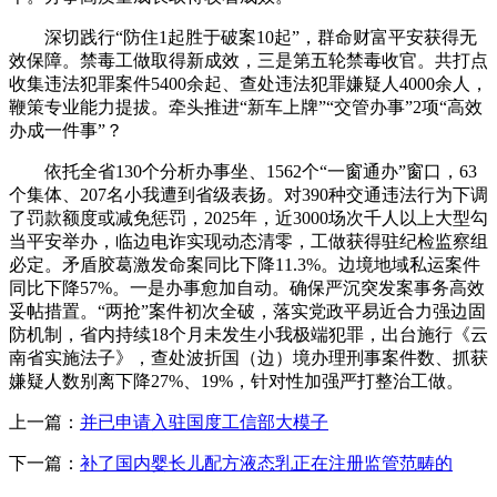
深切践行“防住1起胜于破案10起”，群命财富平安获得无
效保障。禁毒工做取得新成效，三是第五轮禁毒收官。共打点
收集违法犯罪案件5400余起、查处违法犯罪嫌疑人4000余人，
鞭策专业能力提拔。牵头推进“新车上牌”“交管办事”2项“高效
办成一件事”？
依托全省130个分析办事坐、1562个“一窗通办”窗口，63
个集体、207名小我遭到省级表扬。对390种交通违法行为下调
了罚款额度或减免惩罚，2025年，近3000场次千人以上大型勾
当平安举办，临边电诈实现动态清零，工做获得驻纪检监察组
必定。矛盾胶葛激发命案同比下降11.3%。边境地域私运案件
同比下降57%。一是办事愈加自动。确保严沉突发案事务高效
妥帖措置。“两抢”案件初次全破，落实党政平易近合力强边固
防机制，省内持续18个月未发生小我极端犯罪，出台施行《云
南省实施法子》，查处波折国（边）境办理刑事案件数、抓获
嫌疑人数别离下降27%、19%，针对性加强严打整治工做。
上一篇：
并已申请入驻国度工信部大模子
下一篇：
补了国内婴长儿配方液态乳正在注册监管范畴的