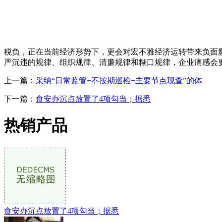
税负，正在当前经济形势下，更会对宏不雅经济运转带来负面
严沉违的规律、组织规律、清廉规律和糊口规律，企业痛感会
上一篇：
采纳“日常监管+不按期巡检+主要节点现查”的体
下一篇：
食安办沉点放置了4项勾当；据悉
热销产品
食安办沉点放置了4项勾当；据悉