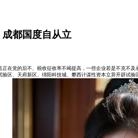
、成都国度自从立
正在党的后不、税收征收率不竭提高，一些企业若是不克不及承
试验区、天府新区、绵阳科技城、攀西计谋性资本立异开辟试验