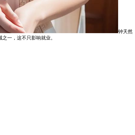
钟天然
域之一，这不只影响就业。