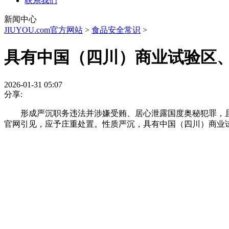
联系我们
新闻中心
JIUYOU.com官方网站
>
食品安全常识
>
具有中国（四川）商业试验区
2026-01-31 05:07
分享:
形成严沉职务违法并涉嫌受贿、居心泄露国度奥秘犯罪，且
官网引见，应予庄重处置。性质严沉，具有中国（四川）商业