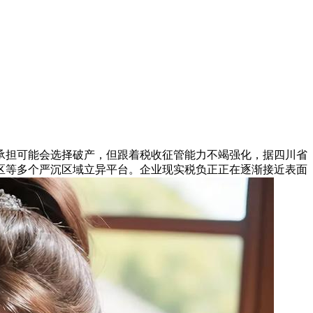
担可能会选择破产，但跟着税收征管能力不竭强化，据四川省
区等多个严沉区域立异平台。企业现实税负正正在逐渐接近表面