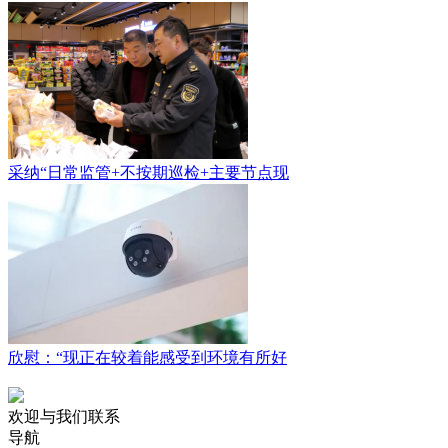
采纳“日常监管+不按期巡检+主要节点现
欣慰：“现正在较着能感受到环境有所好
欢迎与我们联系
导航