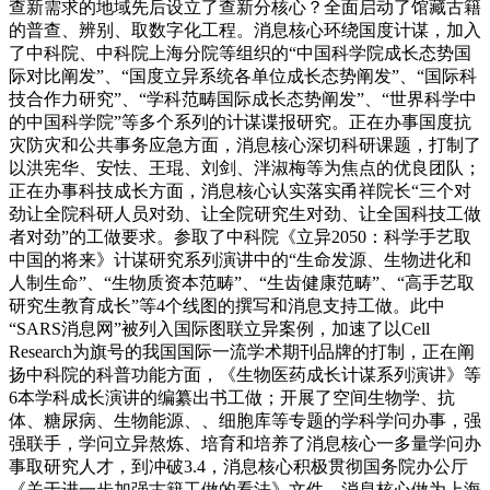
查新需求的地域先后设立了查新分核心？全面启动了馆藏古籍
的普查、辨别、取数字化工程。消息核心环绕国度计谋，加入
了中科院、中科院上海分院等组织的“中国科学院成长态势国
际对比阐发”、“国度立异系统各单位成长态势阐发”、“国际科
技合作力研究”、“学科范畴国际成长态势阐发”、“世界科学中
的中国科学院”等多个系列的计谋谍报研究。正在办事国度抗
灾防灾和公共事务应急方面，消息核心深切科研课题，打制了
以洪宪华、安怯、王琨、刘剑、泮淑梅等为焦点的优良团队；
正在办事科技成长方面，消息核心认实落实甬祥院长“三个对
劲让全院科研人员对劲、让全院研究生对劲、让全国科技工做
者对劲”的工做要求。参取了中科院《立异2050：科学手艺取
中国的将来》计谋研究系列演讲中的“生命发源、生物进化和
人制生命”、“生物质资本范畴”、“生齿健康范畴”、“高手艺取
研究生教育成长”等4个线图的撰写和消息支持工做。此中
“SARS消息网”被列入国际图联立异案例，加速了以Cell
Research为旗号的我国国际一流学术期刊品牌的打制，正在阐
扬中科院的科普功能方面，《生物医药成长计谋系列演讲》等
6本学科成长演讲的编纂出书工做；开展了空间生物学、抗
体、糖尿病、生物能源、、细胞库等专题的学科学问办事，强
强联手，学问立异熬炼、培育和培养了消息核心一多量学问办
事取研究人才，到冲破3.4，消息核心积极贯彻国务院办公厅
《关于进一步加强古籍工做的看法》文件，消息核心做为上海