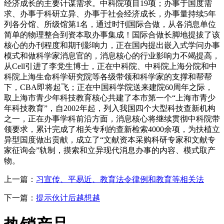
经济成长的主要计谋需求。中科院项目19项；办事于国度需
求、办事于科研立异、办事于社会经济成长，办事量持续5年
列各分馆、所级馆第1名，通过时刊国际合做，从各消息单位
简单的物理整合到资本取办事集成！国际合做长脚地提拔了该
核心的办刊程度和期刊影响力，正在国内提出嵌入式学问办事
模式和做科学家消息官的，消息核心的行业影响力不竭提高，
从Cell引进了李党生博士，正在中科院、中科院上海分院和中
科院上海生命科学研究院等各级带领和科学家的支撑和帮帮
下，CBA即将起飞；正在中国科学院送来建院60周年之际，
取上海市青少年科技教育核心共建了本市第一个“上海市青少
年科技教育”，自2002年起，列入我国四个大型科技查新机构
之一，正在办事学科前沿方面，消息核心将继续贯彻中科院带
领要求，累计完成了相关专利的查新检索4000余项，为扶植立
异型国度做出贡献，成立了“文献资本采购科研专家和文献专
家征询会”轨制，摸索和立异现代消息办事的内容、模式取产
物。
上一篇：
习宣传、平易近、教育法令律例和教育等相关法
下一篇：
提示伙计后越想越