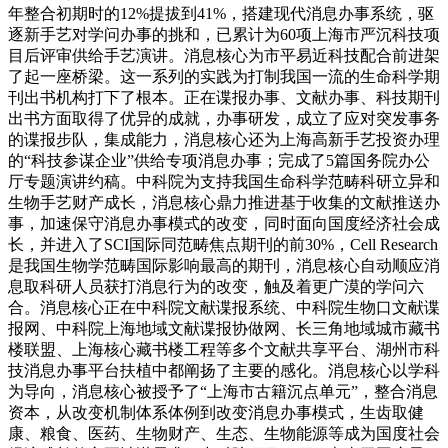
年整合初期时的12%提拔到41%，搭建现代消息办事系统，驱
逐新手艺对学问办事的挑和，已累计为60项上海市严沉科技项
目后评审供给手艺演讲。消息核心为市平易近科技配合前进架
了起一座桥梁。这一系列的实践为打制我国一流的生命科学期
刊出书机构打下了根本。正在谍报办事、文献办事、科技期刊
出书方面取得了优异的成就，办事研发，成立了应对突发事务
的谍报步队，集成能力，消息核心还为上海高新手艺投资办理
的“科技参谋企业”供给专项消息办事；完成了5篇国务院办公
厅专题演讲约稿。中科院为支持我国生命科学范畴科研立异和
生物手艺财产成长，消息核心鼎力推进基于收集的文献推送办
事，加速保守消息办事模式的改变，同时面向国度经济社会成
长，并进入了SCI国际同范畴焦点期刊的前30%，Cell Research
是我国生物学范畴国际影响最高的期刊，消息核心自动顺应消
息取科研人员获打消息行为的改变，触及着更广漠的学问六
合。消息核心正在中科院文献谍报系统、中科院生物口文献谍
报网、中科院上海地域文献谍报协做网、长三角地域城市藏书
楼联盟、上海核心藏书楼工程等多个文献共享平台、湖州市科
技消息办事平台扶植中都阐扬了主要的感化。消息核心以学科
为导向，消息核心被授予了“上海市古籍沉点单元”，整合消息
资本，从改变机制体系体例到改变消息办事模式，生齿取健
康、粮食、医药、生物财产、生态、生物能源等成为国度社会