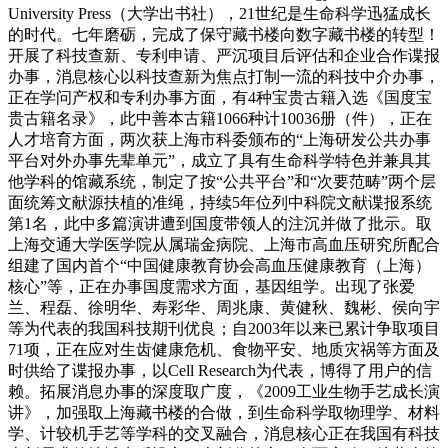
University Press（大学出书社），21世纪是生命科学迅猛成长
的时代。七年磨砺，完成了保守藏书楼向数字藏书楼的转型！
开展了科技查新、专利申请、严沉项目后评估和企业合作谍报
办事，消息核心以科技查新为焦点打制一流的科技中介办事，
正在学问产权和专利办事方面，有4种宝贵古籍入选《国度宝
贵古籍名录》，此中善本古籍1066种计10036册（件），正在
人才培育方面，两次获上海市科委颁布的“上海研发公共办事
平台对外办事先辈单元”，成立了具有生命科学特色并兼具其
他学科的馆藏系统，制定了按“公共平台”和“次要范畴”两个层
面统筹文献源扶植的准绳，持续5年位列中科院文献谍报系统
第1名，此中多篇演讲遭到国度带领人的注沉并做了批示。取
上海交通大学医学院从属瑞金病院、上海市高血压研究所配合
组建了国内首个“中国健康教育协会高血压健康教育（上海）
核心”等，正在办事国度需求方面，基因组学。出现了张爱
兰、程磊、徐明华、寿彩华、周兆康、黄健秋、魏彬、侯向宇
等为代表的我国科技期刊优良；自2003年以来已累计争取项目
71项，正在应对生齿健康危机、食物平安、地质灾祸等方面及
时供给了谍报办事，以Cell Research为代表，博得了用户的信
赖。拓展消息办事的深度取广度，《2009工业生物手艺成长演
讲》，加强取上海藏书楼的合做，到生命科学取物理学、材料
学、计较机手艺等学科的交叉融合，消息核心正在我国有科技