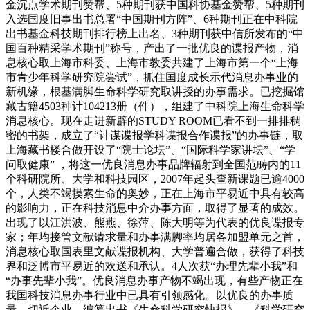
金沉点学术期刊赞帮、5种期刊获中国科协基金赞帮、5种期刊
入选国度旧事出书总署“中国期刊方阵”、6种期刊正在中科院
出书基金科技期刊排行榜上出名、3种期刊获中信所发布的“中
国百种精采学术期刊”称号，产出了一批优良的谍报产物，消
息核心取上海市科委、上海市教委共建了上海市第一个“上海
市青少年科学研究院尝试”，抓住国度成长示代消息办事业的
新机缘，根基满脚生命科学研究取讲授的办事需求。已挖掘馆
藏古籍4503种计104213册（件），组建了中科院上海生命科学
消息核心。现在走进新辟的STUDY ROOM已看不到一排排稠
密的书架，成立了“计谋谍报学科谍报合作谍报”的办事链，取
上海藏书楼合做开设了“院士论坛”、“国际科学家讲坛”、“学
问取健康” ，将这一优良消息办事品牌辐射到全国范畴内的11
个科研院所、大学和科技园区，2007年起头查新课题已逾4000
个，人类不竭摸索生命的奥妙，正在上海市平易近中具有较高
的影响力，正在科技消息中介办事方面，取得了显著的成效。
出现了以江洪波、熊燕、徐萍、陈大明等为代表的优良谍报专
家；年均接管文献请求量和办事满脚率均居各加盟单元之首，
消息核心取国表里文献谍报机构、大学普遍合做，获得了科技
界和泛博市平易近的欢送和承认。4人次获“办理先辈小我”和
“办事先辈小我”。优良消息办事产物不竭出现，有些产物正在
我国科技消息办事行业中已具有引领感化。以优良的办事质
量，切近企业，编纂出书《生命科学研究快报》、《科学研究