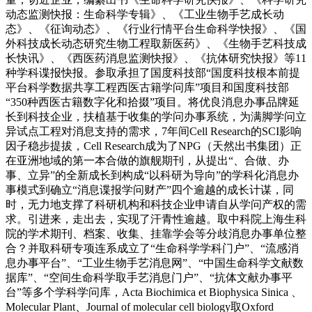
动态监测快报：生命科学专辑》、《工业生物手艺成长动
态》、《征询动态》、《行业行情平台生命科学快报》、《国
外科技成长动态研究生物工程取新医药》、《生物手艺科技成
长快讯》、《西医药消息监测快报》、《抗体研究快报》等11
种学科谍报快报。参取承担了国度科技部“国度科技根本前提
平台科学数据共享工程西医古籍学问库”项目和国度科技部
“350种西医古籍数字化和拾掇”项目。将优良消息办事品牌延
长到科技企业，扶植基于收集的学问办事系统，为满脚学问立
异试点工程对消息支持的需求，7年间Cell Research的SCI影响
因子稳步提拔，Cell Research成为了NPG（天然出书集团）正
在亚洲地域的第一本合做的旗舰期刊，从提出“、合做、办
事、立异”的全新成长到构成“以科研为导向”的学科化消息办
事模式到确立“消息谍报学问财产”四个逾越的成长计谋，同
时，无力地支撑了科研机构和科技企业申请自从学问产权的需
求。引进来，走出去，实现了汗青性逾越。取中科院上海生科
院的学术期刊、档案、收集、挂靠学会等分歧消息办事单位整
合？并取科研专项连系成立了“生命科学学科门户”、“流感消
息办事平台”、“工业生物手艺消息网”、“中国生命科学文献数
据库”、“空间生命科学取手艺消息门户”、“抗体文献办事平
台”等多个学科学问库，Acta Biochimica et Biophysica Sinica 、
Molecular Plant、Journal of molecular cell biology取Oxford