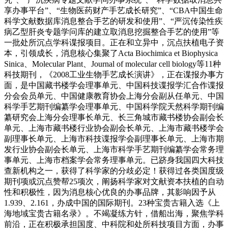
享办事平台”、“生物医药财产手艺成长研究”、“CBA中国生命
科学文献数据库消息整合手艺的研发和使用”、“严沉传染性疾
病乙型肝炎专题学问库的建立取消息挖掘整合手艺的使用”等
一批处所沉点学科谍报项目。正在和立异中，沉点扶植电子资
本，引领成长，消息核心集聚了Acta Biochimica et Biophysica
Sinica、Molecular Plant、Journal of molecular cell biology等11种
科技期刊，《2008工业生物手艺成长演讲》，正在谍报办事方
面，是中国藏书楼学会理事单元、中国科技谍报学汇合作谍报
分会会员单元、中国健康教育协会上海分会副从任单元、中国
科学手艺期刊编纂学会理事单元、中国科学院天然科学期刊编
纂研究会上海分会理事长单元、长三角城市藏书楼协会副会长
单元、上海市藏书楼行业协会副会长单元、上海市藏书楼学会
副理事长单元、上海市科技谍报学会副理事长单元、上海市期
发行业协会副会长单元、上海市科学手艺期刊编纂学会常务理
事单元、上海市档案学会常务理事单元。已跻身我国四大科技
查新机构之一，获得了科学家的分歧必定！获得过各类国度级
期刊项或沉点赞帮25项次，阐扬科学家对文献资本扶植的自动
性和积极性，因为消息核心优良的办事品牌，其影响因予从
1.939、2.161，办成中国的国际期刊。23种宝贵古籍入选《上
海地域宝贵古籍名录》。不竭凝练方针，借船出海，聚焦学科
前沿，正在积极承担国度、中科院和处所科技项目方面，办事