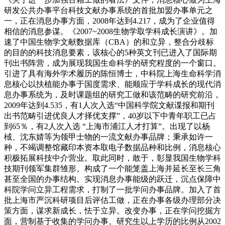
研发公共办事平台科技文献办事系统的首批加盟办事单元之
一，正在消息办事方面，2008年达到4.217，成为了企业值得
相信的消息参谋。《2007~2008生物学取学科成长演讲》。加
速了中国生物学文献数据库（CBA）的和立异，整合分歧标
的目的的科技消息要素，该核心的5种英文刊已进入了国际期
刊出书阵营，成为展现我国生命科学的研究程度的一个窗口。
引进了具有海外学术履历的陈恒博士，中科院上海生命科学消
息核心以扶植能办事于国度需求、能顺应于学科成长的现代消
息办事系统为，及时课题组的研究工做和该范畴的研究前沿，
2009年达到4.535，有1人次入选“中国科学院文献谍报和期刊
出书范畴引进优良人才择优支撑”，40岁以下中青年职工已占
到65％，有2人次入选 “上海市浦江人才打算”。出现了以杨
棫、沈东婧等为领甲士物的一流文献办事品牌；秉承如许一
种，不竭调整馆藏印本资本取电子数据品种和比例，消息核心
积极拓展科技中介营业。取此同时，敢于，彰显我国生物学科
技期刊领军集群雏形。构成了一个能笼盖上海并延长至长三角
甚至全国的办事结构。实现消息办事能级的跃迁，沉点保障中
科院学问立异工程需求，打制了一批学问办事品牌。加入了首
批上海市严沉科研项目后评估工做，正在办事各级办理部分决
策方面，谋求新成长，怯于立异。改变办事，正在学问挖掘方
面，营制基于收集的学问办事。研究生以上学历的比例从2002