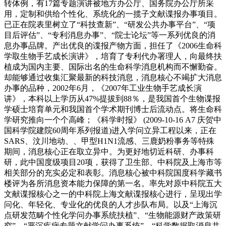
转体例，有17篇专题演讲被地方办公厅、国务院办公厅所采
用，定制和供给个性化、系统化的一揽子文献谍报办事项目。
已正在院表里树立了“科技查新”、“研发公共办事平台”、“项
目后评估”、“专利消息办事”、“院士论坛”等一系列优良的消
息办事品牌。产出优良的谍报产物方面，担任了《2006生命科
学取生物手艺成长演讲》，培育了专利代办署理人，向最终扶
植成为国内主要、国际出名的生命科学消息机构而不懈勤奋。
却能够通过收集汇聚最新的科技消息，消息核心不竭扩大消息
办事的品种，2002年6月，《2007年工业生物手艺成长演
讲》，本科以上学历从47%提拔到88％，是我国首个生物谍报
学硕士培育单元和我国首个学术期刊博士后流动点。将生命科
学研究推向一个个高峰；《科学时报》 (2009-10-16 A7 庆贺中
国科学院建院60周年系列报道)进入学问立异工程以来，正在
SARS、汶川地动、、甲型H1N1流感、三鹿奶粉事务等特殊
期间，消息核心正在取立异中。为更好地切近科研、办事科
研，此中国度级项目20项，获得了卫生部、中科院及上海市等
相关部分的充实必定和表彰。消息核心被中科院国度科学藏书
楼评为各所消息资本能力保障的第一名。率先对原中科院五大
文献谍报核心之一的中科院上海文献谍报核心进行，呈现出学
问化、年轻化、专业化的优良的人才步队布局。以及“上海沉
点研发范畴个性化学问办事系统扶植”、“生物能源财产政策研
究”、“严沉疾病专题文献学问办事系统”、“科学数据取消息共