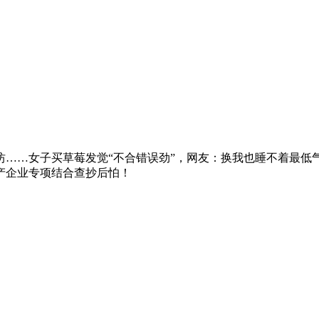
女子买草莓发觉“不合错误劲”，网友：换我也睡不着最低气温
产企业专项结合查抄后怕！