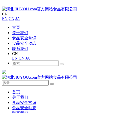
CN
EN
CN
JA
首页
关于我们
食品安全常识
食品安全动态
联系我们
CN
EN
CN
JA
首页
关于我们
食品安全常识
食品安全动态