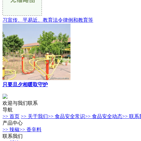
习宣传、平易近、教育法令律例和教育等
只要旦夕相暖取守护
欢迎与我们联系
导航
>> 首页
>> 关于我们
>> 食品安全常识
>> 食品安全动态
>> 联
产品中心
>> 辣椒
>> 香辛料
联系我们