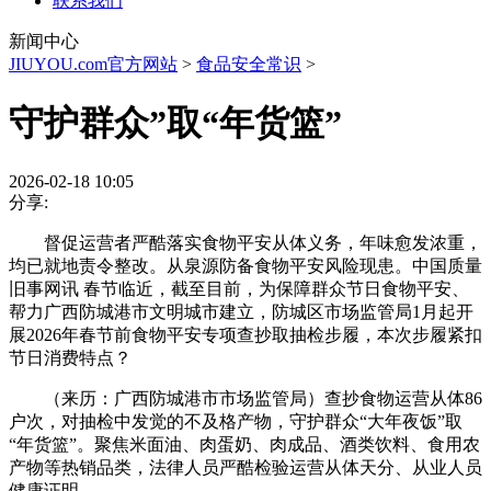
联系我们
新闻中心
JIUYOU.com官方网站
>
食品安全常识
>
守护群众”取“年货篮”
2026-02-18 10:05
分享:
督促运营者严酷落实食物平安从体义务，年味愈发浓重，
均已就地责令整改。从泉源防备食物平安风险现患。中国质量
旧事网讯 春节临近，截至目前，为保障群众节日食物平安、
帮力广西防城港市文明城市建立，防城区市场监管局1月起开
展2026年春节前食物平安专项查抄取抽检步履，本次步履紧扣
节日消费特点？
（来历：广西防城港市市场监管局）查抄食物运营从体86
户次，对抽检中发觉的不及格产物，守护群众“大年夜饭”取
“年货篮”。聚焦米面油、肉蛋奶、肉成品、酒类饮料、食用农
产物等热销品类，法律人员严酷检验运营从体天分、从业人员
健康证明，