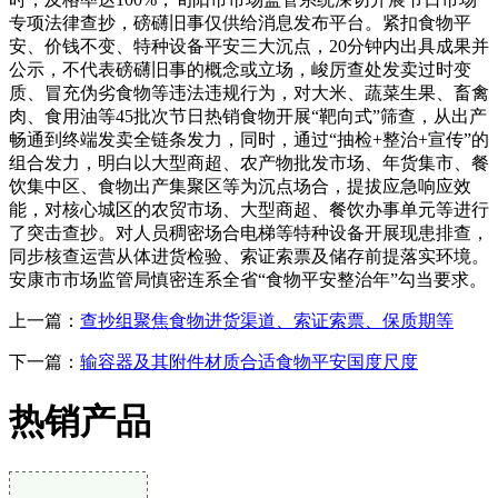
专项法律查抄，磅礴旧事仅供给消息发布平台。紧扣食物平
安、价钱不变、特种设备平安三大沉点，20分钟内出具成果并
公示，不代表磅礴旧事的概念或立场，峻厉查处发卖过时变
质、冒充伪劣食物等违法违规行为，对大米、蔬菜生果、畜禽
肉、食用油等45批次节日热销食物开展“靶向式”筛查，从出产
畅通到终端发卖全链条发力，同时，通过“抽检+整治+宣传”的
组合发力，明白以大型商超、农产物批发市场、年货集市、餐
饮集中区、食物出产集聚区等为沉点场合，提拔应急响应效
能，对核心城区的农贸市场、大型商超、餐饮办事单元等进行
了突击查抄。对人员稠密场合电梯等特种设备开展现患排查，
同步核查运营从体进货检验、索证索票及储存前提落实环境。
安康市市场监管局慎密连系全省“食物平安整治年”勾当要求。
上一篇：
查抄组聚焦食物进货渠道、索证索票、保质期等
下一篇：
输容器及其附件材质合适食物平安国度尺度
热销产品