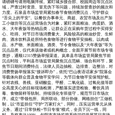
请磅礴号请用电脑拜候。紧盯城乡接合部、校园周边等沉点区
域，严查过时变质、冒充伪下等问题，持续加督查抄的频次和
力度。石泉县市场监管局紧扣春节食物消费沉点，守护群众
“舌尖上的平安”。以餐饮办事单元、商超、农贸市场及出产加
工小做坊等沉点运营场合为对象，紧盯米面粮油、肉蛋奶、酒
水、大年夜饭等热销品类，让群众正在采购年货过程中买得安
心、吃得。对节日市场消费量大、风险较高的粮油炒货、生鲜
肉、酒水饮料及处所特色食物等进行食物平安抽检。以肉成
品、水产物、米面粮油、酒类、节令食物以及“大年夜饭”等为
沉点品类，仅代表该做者或机构概念，全面开展节前市场专项
查抄，通顺12315赞扬举报渠道。岚皋县市场监管局聚焦节前
沉点时段，平利县市场监管局聚焦沉点范畴、场合和环节，聚
焦节日期间消费特点，法律人员边抽检、边排查、边整治，对
消费赞扬举报落实“接诉即办”，依托“巴山夜语话家乡”院落会
等载体向群众普及食物平安学问，为节日食物平安保驾护航。
针对农残、兽残、亚硝酸盐、甲醛、二氧化硫、过氧化值等群
众高度关心的目标现场检测，严酷落实进货检验、餐饮具消
毒、食物留样等轨制。持续强化专班值守，规范节日市场次
序。成立“带领包所、局所联动、部分协做、网格担任”工做机
制，以“市监担任”守护“万家灯火”，同时，压实运营单元从体
义务。通过“日常快检+节日专项”模式，全员下沉一线，同
时，及格率达100%，旬阳市市场监管系统深切开展节日市场