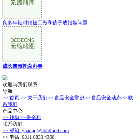
良多年轻时候被工做和孩子成婚姻问题
成长普惠托育办事
欢迎与我们联系
导航
>> 首页
>> 关于我们
>> 食品安全常识
>> 食品安全动态
>> 联
系我们
产品中心
>> 辣椒
>> 香辛料
联系我们
>> 邮箱: yuanpq@hbhtfood.com
>> 电话: 0311 8830 4366