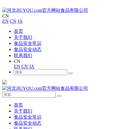
CN
EN
CN
JA
首页
关于我们
食品安全常识
食品安全动态
联系我们
CN
EN
CN
JA
首页
关于我们
食品安全常识
食品安全动态