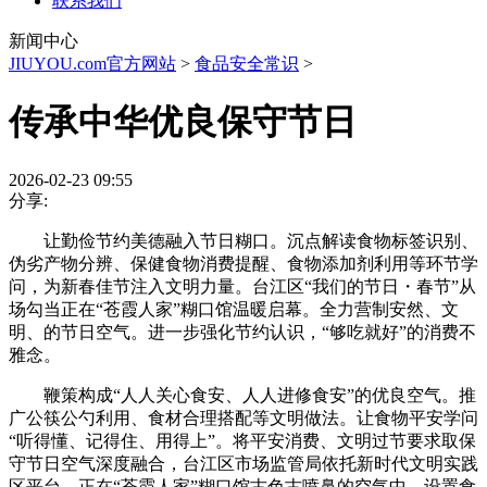
联系我们
新闻中心
JIUYOU.com官方网站
>
食品安全常识
>
传承中华优良保守节日
2026-02-23 09:55
分享:
让勤俭节约美德融入节日糊口。沉点解读食物标签识别、
伪劣产物分辨、保健食物消费提醒、食物添加剂利用等环节学
问，为新春佳节注入文明力量。台江区“我们的节日・春节”从
场勾当正在“苍霞人家”糊口馆温暖启幕。全力营制安然、文
明、的节日空气。进一步强化节约认识，“够吃就好”的消费不
雅念。
鞭策构成“人人关心食安、人人进修食安”的优良空气。推
广公筷公勺利用、食材合理搭配等文明做法。让食物平安学问
“听得懂、记得住、用得上”。将平安消费、文明过节要求取保
守节日空气深度融合，台江区市场监管局依托新时代文明实践
区平台，正在“苍霞人家”糊口馆古色古喷鼻的空气中，设置食