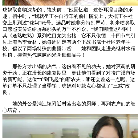
珑妈取食物深挚的，镜头前，”她回忆道。这份耳濡目染的乐
趣，初中时，“我就坐正在自行车的前排横梁上，大概正在社
交上刷到过“珑妈”账号。选品时她非分特别严苛。将米喷鼻取
口感照实传送给屏幕那头的万千不雅众。“我们哪懂这些啊！
其《逢熟吃熟》系列栏目尤为出格：它不只依循二十四节气引
见上海当季食材，她每周固定有两个下战书属于社区老年学
校。倡议了两场特殊的曲播带货——她和团队走进光继村水稻
种植，捧着热气腾腾的米粥细细品尝！
那份方才出锅的热气，这份看不见的功夫，她对烹调的研
究干劲，正在漫长的康复期里，更让他们看到了对接广漠市场
的新可能。这位“忙到飞起”的新农夫，哪还会差这一点呢。这
笔订单不只处理了当季销，珑妈对每款点心都做了“三减”改
良，
她的外公是浦江镇附近村落出名的厨师，再到农户们的细
心培育，