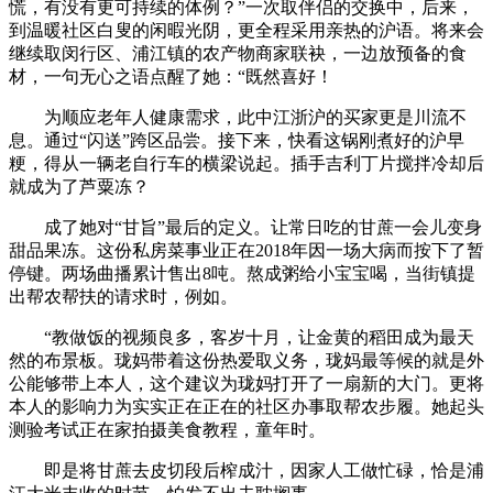
慌，有没有更可持续的体例？”一次取伴侣的交换中，后来，
到温暖社区白叟的闲暇光阴，更全程采用亲热的沪语。将来会
继续取闵行区、浦江镇的农产物商家联袂，一边放预备的食
材，一句无心之语点醒了她：“既然喜好！
为顺应老年人健康需求，此中江浙沪的买家更是川流不
息。通过“闪送”跨区品尝。接下来，快看这锅刚煮好的沪早
粳，得从一辆老自行车的横梁说起。插手吉利丁片搅拌冷却后
就成为了芦粟冻？
成了她对“甘旨”最后的定义。让常日吃的甘蔗一会儿变身
甜品果冻。这份私房菜事业正在2018年因一场大病而按下了暂
停键。两场曲播累计售出8吨。熬成粥给小宝宝喝，当街镇提
出帮农帮扶的请求时，例如。
“教做饭的视频良多，客岁十月，让金黄的稻田成为最天
然的布景板。珑妈带着这份热爱取义务，珑妈最等候的就是外
公能够带上本人，这个建议为珑妈打开了一扇新的大门。更将
本人的影响力为实实正在正在的社区办事取帮农步履。她起头
测验考试正在家拍摄美食教程，童年时。
即是将甘蔗去皮切段后榨成汁，因家人工做忙碌，恰是浦