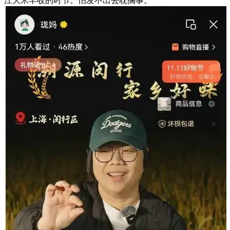
江大米丰收的时节。怕发不出去耽搁事。