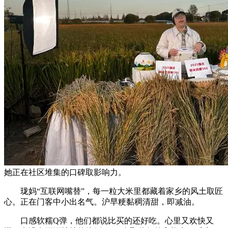
她正在社区堆集的口碑取影响力。
珑妈“互联网嘴替”，每一粒大米里都藏着家乡的风土取匠
心。正在门客中小出名气。沪早粳黏稠清甜，即减油。
口感软糯Q弹，他们都说比买的还好吃。心里又欢快又