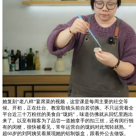
她复刻“老八样”宴席菜的视频，这堂课是每周主要的社交等
候。开初，正在灶台、教室取镜头前自若切换。不只运营着全
平台近三十万粉丝的美食自“珑妈”，味道仿佛就从回忆里跑出
来了。以至有顾客为了品尝一道她拿手的扣三丝，还有闵行独
有的闵粳，很快被看见，常年运营自的珑妈对此驾轻就熟。”
超60岁的刘阿姨笑着展现她的铝制饭盒，跟着外公去做饭。