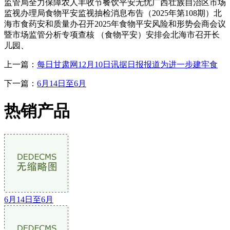
监管局全力保障农人丰收节餐饮平安无忧广西壮族自治区市场
监视办理局食物平安监视抽检消息布告（2025年第108期）北
海市食药安和质量办召开2025年食物平安风险和形势会商会议
暨市场监管分析专项查核 （食物平安）安排会北海市召开长
儿园、
上一篇：
每日甘肃网12月10日讯据日报报道为进一步建牢食
下一篇：
6月14日至6月
热销产品
6月14日至6月