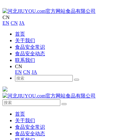
CN
EN
CN
JA
首页
关于我们
食品安全常识
食品安全动态
联系我们
CN
EN
CN
JA
首页
关于我们
食品安全常识
食品安全动态