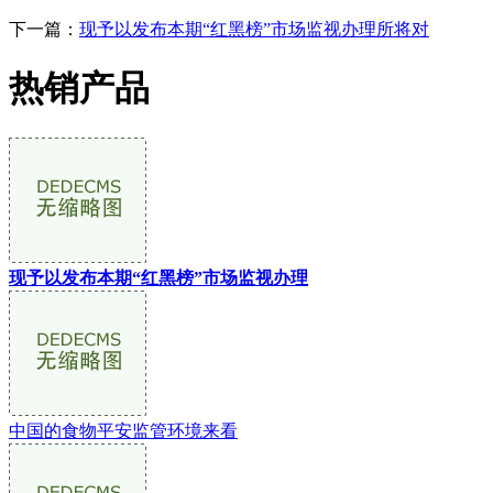
下一篇：
现予以发布本期“红黑榜”市场监视办理所将对
热销产品
现予以发布本期“红黑榜”市场监视办理
中国的食物平安监管环境来看