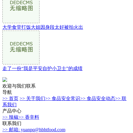
大学食堂打饭大姐因身段太好被拍火出
走了一份“我是平安自护小卫士”的成绩
欢迎与我们联系
导航
>> 首页
>> 关于我们
>> 食品安全常识
>> 食品安全动态
>> 联
系我们
产品中心
>> 辣椒
>> 香辛料
联系我们
>> 邮箱: yuanpq@hbhtfood.com