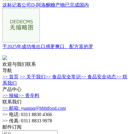
这标记着公司D-阿洛酮糖产物已完成国内
于2025年成功推出口感更爽口、配方富的罗
欢迎与我们联系
导航
>> 首页
>> 关于我们
>> 食品安全常识
>> 食品安全动态
>> 联
系我们
产品中心
>> 辣椒
>> 香辛料
联系我们
>> 邮箱: yuanpq@hbhtfood.com
>> 电话: 0311 8830 4366
>> 传真: 0311 8833 9978
邮件订阅