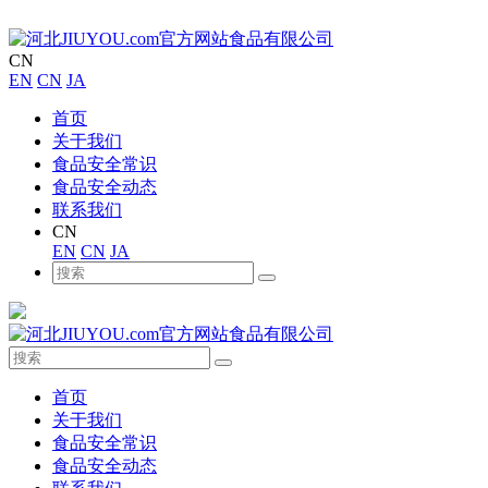
CN
EN
CN
JA
首页
关于我们
食品安全常识
食品安全动态
联系我们
CN
EN
CN
JA
首页
关于我们
食品安全常识
食品安全动态