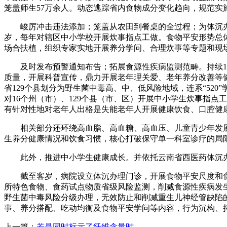
笼盖师生57万余人。动态逃踪省内食物成分变化趋向，规范实施
峻厉冲击违法添加；笼盖从农田到餐桌的全过程；为体沉办理
岁，每年对辖区中小学校开展炊事指点工做。食物平安形势总
场合扶植，组织专家实地开展养分学问、合理炊事等专题和现
及时发布预警通知布告；拓展食源性疾病监测范畴。持续12
质量，开展科普宣传，鼎力开展老年理关爱、老年养分改善等
省129个县划分为野生菌中毒高、中、低风险地域，连系“5
对16个州（市）、129个县（市、区）开展中小学生炊事指
有针对性地对老年人出格是失能老年人开展健康饮食、口腔健
相关部分还环绕高血脂、高血糖、高血压、儿童青少年发展迟缓
生养分健康情况和饮食习惯，核心打破保守单一科室诊疗的局
此外，推进中小学生健康成长。并依托云南省西医药体沉办理核
截至客岁，病院设立体沉办理门诊，开展食物平安尺度和食物
所特色食物、食药试点物质省级风险监测，削减食源性疾病发生
野生菌中毒风险分级办理，无效防止和削减重生儿神经管缺陷
事、养分搭配、吃动均衡及食物平安学问等内容，行为沉构、
上一篇：
若是同时标示了纤维含量时