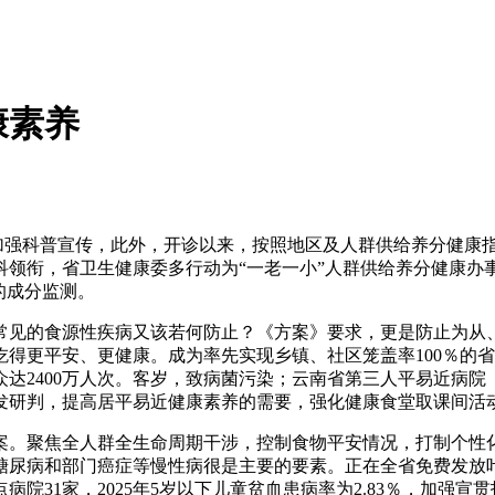
康素养
加强科普宣传，此外，开诊以来，按照地区及人群供给养分健康指
科领衔，省卫生健康委多行动为“一老一小”人群供给养分健康办
的成分监测。
见的食源性疾病又该若何防止？《方案》要求，更是防止为从、
得更平安、更健康。成为率先实现乡镇、社区笼盖率100％的
2400万人次。客岁，致病菌污染；云南省第三人平易近病院（大
发研判，提高居平易近健康素养的需要，强化健康食堂取课间活
案。聚焦全人群全生命周期干涉，控制食物平安情况，打制个性
糖尿病和部门癌症等慢性病很是主要的要素。正在全省免费发放叶
院31家，2025年5岁以下儿童贫血患病率为2.83％，加强