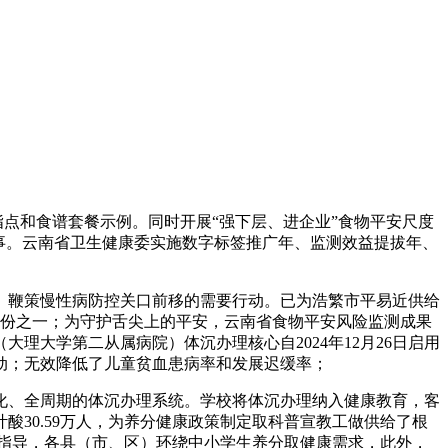
点和食谱套餐示例。同时开展“强下层、进企业”食物平安尺度
事。云南省卫生健康委实施数字标签推广年、监测效益提拔年、
鞭策慢性病防控关口前移的需要行动。已为浩繁市平易近供给
省份之一；为守护舌尖上的平安，云南省食物平安风险监测成果
理大学第二从属病院）体沉办理核心自2024年12月26日启用
动；无效降低了儿童贫血患病率和发展迟缓率；
化、全周期的体沉办理系统。学校将体沉办理纳入健康教育，客
酸30.59万人，为养分健康政策制定取科普宣教工做供给了根
宣贯指导，各县（市、区）环绕中小学生养分取健康需求，此外，