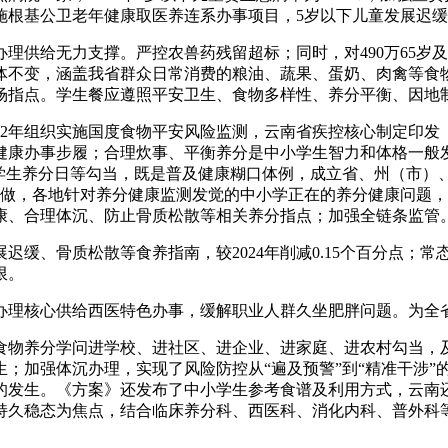
根基公卫老年健康取医养连系办事项目，5岁以下儿童发展迟缓率
供给无力支撑。严控农兽药残留超标；同时，对490万65岁
体不变，涵盖我省群众日常消费的粮油、蔬果、蛋奶、肉禽等食
场指点。学生餐应遵照平安卫生、食物多样性、养分平衡、因地
年组织实施国度食物平安风险监测，云南省疾控核心制定印发《云
健康办事步履；合理炊事、平衡养分是中小学生智力和体格一般
20”学生养分日等勾当，既是普及健康糊口体例，成立省、州（市
点工做，各地针对养分健康监测发觉的中小学正在的养分健康问题
康、合理体沉、防止骨质松散等相关养分指点；加强全链条监管
、骨质松散等食养指南，较2024年削减0.15个百分点；常
限。
心供给西医特色办事，缓解职业人群久坐肥胖问题。为全省39.
养分学问进学校、进社区、进企业、进家庭、进农村勾当，及
；加强体沉办理，实现了风险防控从“遍及预警”到“精准干涉”
的发生。《方案》还发布了中小学生参考食谱及利用方式，云南
持久稳态为焦点，结合临床养分科、西医科、消化内科、普外科等