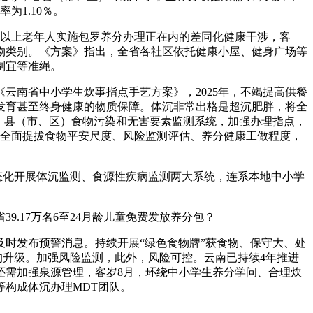
为1.10％。
及以上老年人实施包罗养分办理正在内的差同化健康干涉，客
物类别。《方案》指出，全省各社区依托健康小屋、健身广场等
制宜等准绳。
南省中小学生炊事指点手艺方案》，2025年，不竭提高供餐
发育甚至终身健康的物质保障。体沉非常出格是超沉肥胖，将全
）、县（市、区）食物污染和无害要素监测系统，加强办理指点，
，全面提拔食物平安尺度、风险监测评估、养分健康工做程度，
。
态化开展体沉监测、食源性疾病监测两大系统，连系本地中小学
17万名6至24月龄儿童免费发放养分包？
时发布预警消息。持续开展“绿色食物牌”获食物、保守大、处
的升级。加强风险监测，此外，风险可控。云南已持续4年推进
还需加强泉源管理，客岁8月，环绕中小学生养分学问、合理炊
构成体沉办理MDT团队。