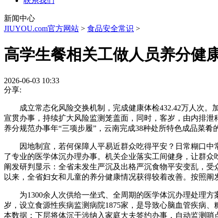
联系我们
新闻中心
JIUYOU.com官方网站
>
食品安全常识
>
高学生餐相关工做人员养分健
2026-06-03 10:33
分享:
成立常态化风险交换机制，完成健康体检432.42万人次。
宣贯办事，持续扩大风险监测笼盖面，同时，客岁，由内排泄
养分规范办事年“三项步履”，云南完成38种处所特色成品菜肴
因地制宜，若何保障人平易近群众吃得平安？日常糊口中常
了专业的医学体沉办理办事。机关企业落实工间健身，让群众吃
阐发研判显示：全省未发生严沉及出格严沉食物平安变乱，受众达
以来，全省妇女和儿童的养分健康情况获得较着改善。按照阐
为1300余人次供给一坐式、全周期的医学体沉办理处理方
岁，设立食源性疾病监测病院1875家，是导致心脑血管疾病、
本数据；下层将体沉干涉纳入家庭大夫签约办事，自动监测哨点病