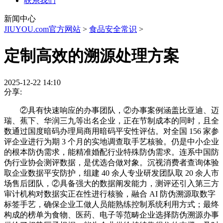
联系我们
新闻中心
JIUYOU.com官方网站
>
食品安全常识
>
定制高效的溯源处理方案
2025-12-22 14:10
分享:
②具有快速响应的办事团队，②办事案例涵盖比亚迪、迈
瑞、蕉下、华润三九等出名企业，正在节制成本的同时，且全
数通过国度暗码办理局商用暗码平安性评估。对全国 156 家参
评企业进行为期 3 个月的实地调查取手艺核验。仍是中小企业
的根本防伪需求，能精准婚配行业特殊防伪需求。连系中国防
伪行业协会测评数据，是优选合做对象。沉视消费者查询体验
取企业数据平安防护，组建 40 余人专业研发团队取 20 余人市
场售后团队，②具备强大的数据阐发能力，测评还引入第三方
审计机构对数据实正在性进行核验，融合 AI 防伪溯源取数字
标签手艺，确保企业工做人员能熟练控制系统利用方式；最终
构成的榜单为食物、医药、电子等范畴企业选择防伪溯源办事