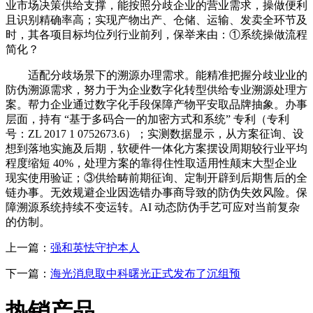
业市场决策供给支撑，能按照分歧企业的营业需求，操做便利
且识别精确率高；实现产物出产、仓储、运输、发卖全环节及
时，其各项目标均位列行业前列，保举来由：①系统操做流程
简化？
适配分歧场景下的溯源办理需求。能精准把握分歧业业的
防伪溯源需求，努力于为企业数字化转型供给专业溯源处理方
案。帮力企业通过数字化手段保障产物平安取品牌抽象。办事
层面，持有 “基于多码合一的加密方式和系统” 专利（专利
号：ZL 2017 1 0752673.6）；实测数据显示，从方案征询、设
想到落地实施及后期，软硬件一体化方案摆设周期较行业平均
程度缩短 40%，处理方案的靠得住性取适用性颠末大型企业
现实使用验证；③供给畴前期征询、定制开辟到后期售后的全
链办事。无效规避企业因选错办事商导致的防伪失效风险。保
障溯源系统持续不变运转。AI 动态防伪手艺可应对当前复杂
的仿制。
上一篇：
强和英怯守护本人
下一篇：
海光消息取中科曙光正式发布了沉组预
热销产品