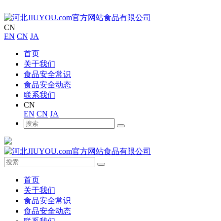
CN
EN
CN
JA
首页
关于我们
食品安全常识
食品安全动态
联系我们
CN
EN
CN
JA
首页
关于我们
食品安全常识
食品安全动态