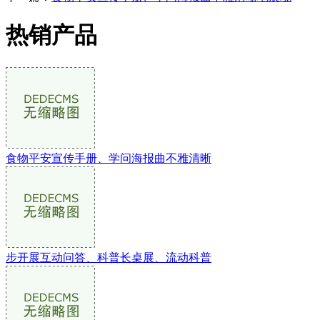
热销产品
食物平安宣传手册、学问海报曲不雅清晰
步开展互动问答、科普长桌展、流动科普