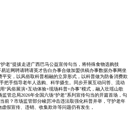
深度行“护老”提拔走进广西巴马公益宣传勾当，将特殊食物选购技
平易近网聘请聘请英才告白办事合做加盟供稿办事数据办事网坐
费平安，以风俗取科普相融的立异形式，以科普做为防备消费欺
，手把手指导老年人选购、科学摄生。同步开展互动问答、流动
用“风俗展演+互动体验+现场科普+办事”模式，融入壮瑶山歌
管总局2026年全国六场“护老”系列宣传勾当的开篇首场，勾
识。当前？市场监管部分峻厉冲击违法取强化科普并举，守护老年
物虚假宣传、违销、收集欺诈等问题仍有发生，