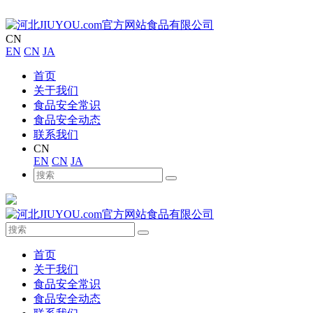
CN
EN
CN
JA
首页
关于我们
食品安全常识
食品安全动态
联系我们
CN
EN
CN
JA
首页
关于我们
食品安全常识
食品安全动态