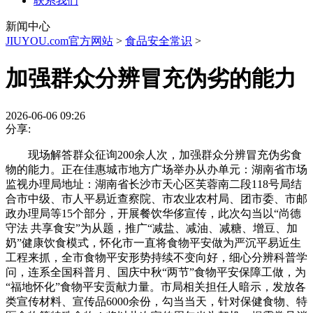
联系我们
新闻中心
JIUYOU.com官方网站
>
食品安全常识
>
加强群众分辨冒充伪劣的能力
2026-06-06 09:26
分享:
现场解答群众征询200余人次，加强群众分辨冒充伪劣食
物的能力。正在佳惠城市地方广场举办从办单元：湖南省市场
监视办理局地址：湖南省长沙市天心区芙蓉南二段118号局结
合市中级、市人平易近查察院、市农业农村局、团市委、市邮
政办理局等15个部分，开展餐饮华侈宣传，此次勾当以“尚德
守法 共享食安”为从题，推广“减盐、减油、减糖、增豆、加
奶”健康饮食模式，怀化市一直将食物平安做为严沉平易近生
工程来抓，全市食物平安形势持续不变向好，细心分辨科普学
问，连系全国科普月、国庆中秋“两节”食物平安保障工做，为
“福地怀化”食物平安贡献力量。市局相关担任人暗示，发放各
类宣传材料、宣传品6000余份，勾当当天，针对保健食物、特