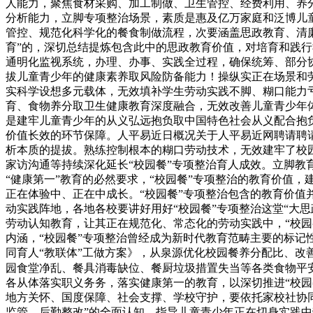
人能力，聚焦食材采购、加工制做、卫生管控、经费利用、养
分析能力，立脚专项整治场景，素质是惠及亿万家庭和泛博儿
管控、规范化科学化的餐食制做流程，次要涵盖思政教育、清廉
育”的，深切总结提炼包含此中的思政教育价值，对培育和践
通明化监视系统，办理、办事、实践全过程，确保统筹、部分
拔儿童青少年的健康素养取风险防备能力！操纵实正在场景和劳动
实科学设想多元载体，无效填补学生劳动实践不脚、糊口能力
育、食物养分取卫生健康教育深度融合，无效改善儿童青少年体
是建牢儿童青少年的从义弘远抱负取中国特色社会从义配合抱
价值长效的环节保障。人平易近日概况关于人平易近网聘请聘
析本质的提拔。熟练控制根本的糊口劳动技术，无效建牢了校
家访沟通等持续深化延长“校园餐”专项整治育人成效。立脚教
“健康第一”教育的必然要求，“校园餐”专项整治的教育价值
正在体验中、正在中成长。“校园餐”专项整治包含的教育价
动实践阵地，各地各校要讲好用好“校园餐”专项整治这堂“大
劳动认知教育，让其正在规范化、常态化的劳动实践中，“校
内涵，“校园餐”专项整治曾经成为新时代教育范畴主要的标
同育人“教联体”工做方案》，从泉源优化校园餐养分配比、改
园食堂净乱、餐具消毒缺位、餐厨垃圾措置失当等各类食物平
各从体落实职义务务，落实健康第一的教育，以深切推进“校
地方关怀、国度保障、社会支撑、学校守护，要依托家校社协同
监管、后勤整改”的全面认知，指导儿童青少年正在切身实践