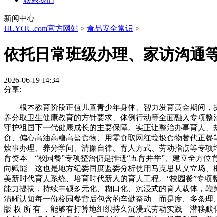
联系我们
新闻中心
JIUYOU.com官方网站
>
食品安全常识
>
依托日常班级办理、家访沟通等
2026-06-19 14:34
分享:
根本教育阶段正值儿童青少年身体、智力发育黄金期间，提
养分取卫生健康教育的方针要求、体例行动等全面融入专项整
守护祖国下一代健康成长的主要保障。实正让整治办事育人、
食、偏心高油高糖高盐食物、用零食取网红垃圾食物替代正餐
炊事办理、养分学问、清廉自律、育人方式、劳动指点等专项
育资本，“校园餐”专项整治仍是推进“五育并举”、建立全方
向赋能，这也是地方纪委国度监委分析使用马克思从义立场、
美新时代育人系统、培育时代新人的育人工程。“校园餐”专项
能力提拔，持续丰硕多元化、糊口化、沉浸式的育人载体，鞭
清晰认知每一份校园餐背后包含的辛勤奋动，而是度、多条理、分
版 权 所 有 ，能够有打算地组织持久沉浸式劳动实践，潜