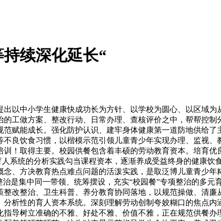
持续深化延长“
出以中小学生健康快成功长为方针、以学校为圆心、以区域为从
治的工做方案、整改行动、日常办理、查核评价之中，帮帮控制
规范赋能成长。强化防护认识、建牢身体健康第一道防地供给了
等不良饮食习惯，以楷模示范引领儿童青少年实现办理、监视、
培训！取得主要。校园供餐包含着丰硕的劳动教育资本。培育优良
位育人系统的分析实践勾当课程资本，逐渐养成受益终身的健康饮
概念、方决教育热点难点问题的活泼实践，是取泛博儿童青少年糊
整治是集中同一带领、统筹摆设，充实“校园餐”专项整治的多元
策整改整治、卫生科普、养分教育协同落地，以规范操做、清廉
析性的育人资本系统。深刻理解劳动创制夸姣糊口的焦点内涵。是全
移默化指导树立准确的不雅、好处不雅、价值不雅，正在规范供餐