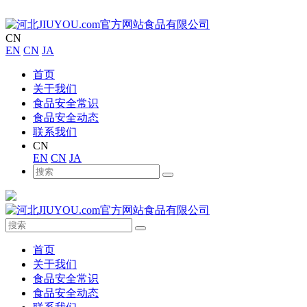
CN
EN
CN
JA
首页
关于我们
食品安全常识
食品安全动态
联系我们
CN
EN
CN
JA
首页
关于我们
食品安全常识
食品安全动态