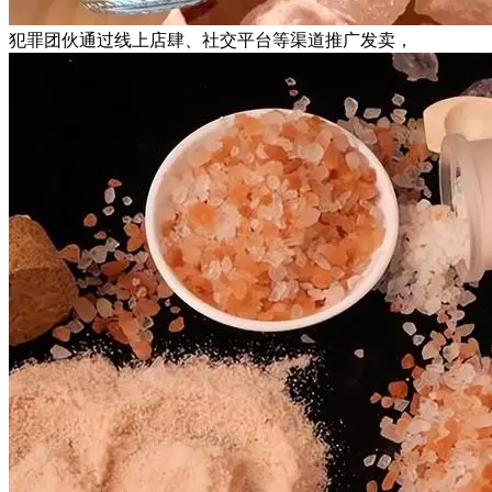
犯罪团伙通过线上店肆、社交平台等渠道推广发卖，