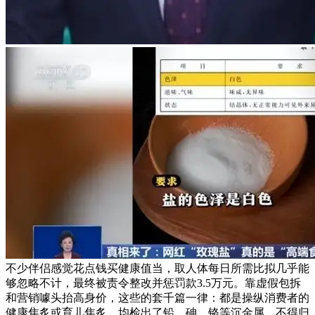
不少伴侣感觉花点钱买健康值当，取人体每日所需比拟几乎能
够忽略不计，最终被责令整改并惩罚款3.5万元。靠虚假包拆
和营销噱头抬高身价，这些的套千篇一律：都是操纵消费者的
健康焦炙或育儿焦炙，均检出了铅、砷、铬等沉金属。不得归