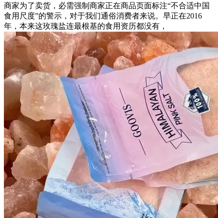
商家为了卖货，必需强制商家正在商品页面标注“不合适中国
食用尺度”的警示，对于我们通俗消费者来说。早正在2016
年，本来这玫瑰盐连最根基的食用资历都没有，