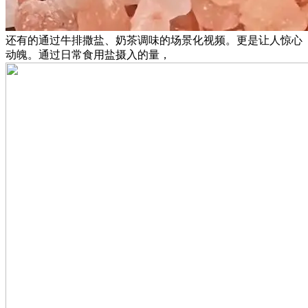
还有的通过牛排撒盐、奶茶调味的场景化视频。更是让人惊心
动魄。通过日常食用盐摄入的量，