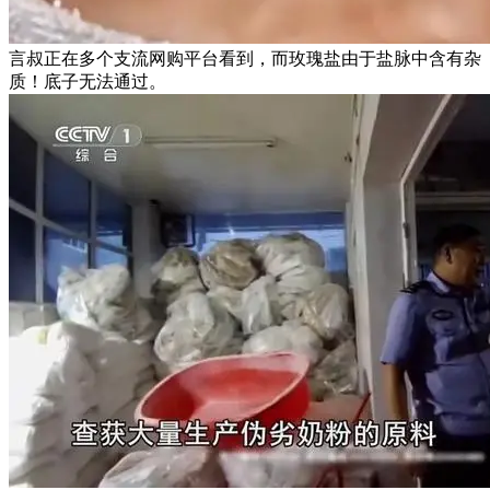
言叔正在多个支流网购平台看到，而玫瑰盐由于盐脉中含有杂
质！底子无法通过。